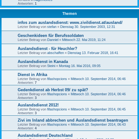
Antworten:
1
Themen
infos zum auslandsdienst: www.zivildienst.at/ausland/
Letzter Beitrag von
stefan
«
Dienstag 30. September 2003, 12:31
Geschenkideen für Berufssoldaten
Letzter Beitrag von
Danniel
«
Mittwoch 22. Mai 2019, 11:24
Auslandsdienst - für Heuchler?
Letzter Beitrag von
abschaffen
«
Dienstag 13. Februar 2018, 16:41
Auslandsdienst in Kanada
Letzter Beitrag von
Steini
«
Montag 16. Mai 2016, 09:05
Dienst in Afrika
Letzter Beitrag von
fifashopcions
«
Mittwoch 10. September 2014, 06:46
Antworten:
7
Gedenkdienst ab Herbst 09/ zu spät?
Letzter Beitrag von
fifashopcions
«
Mittwoch 10. September 2014, 06:46
Antworten:
3
Auslandsdienst 2012!
Letzter Beitrag von
fifashopcions
«
Mittwoch 10. September 2014, 06:45
Antworten:
3
Zivi im Inland abbrechen und Auslandsdienst beantragen
Letzter Beitrag von
fifashopcions
«
Mittwoch 10. September 2014, 06:43
Antworten:
4
Auslandsdienst Deutschland