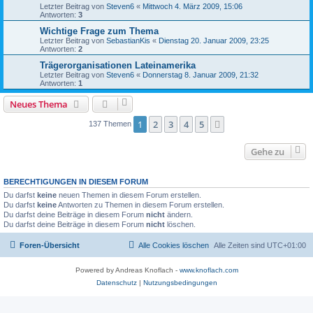
Letzter Beitrag von
Steven6
«
Mittwoch 4. März 2009, 15:06
Antworten:
3
Wichtige Frage zum Thema
Letzter Beitrag von
SebastianKis
«
Dienstag 20. Januar 2009, 23:25
Antworten:
2
Trägerorganisationen Lateinamerika
Letzter Beitrag von
Steven6
«
Donnerstag 8. Januar 2009, 21:32
Antworten:
1
Neues Thema
1
2
3
4
5
Nächste
137 Themen
Gehe zu
BERECHTIGUNGEN IN DIESEM FORUM
Du darfst
keine
neuen Themen in diesem Forum erstellen.
Du darfst
keine
Antworten zu Themen in diesem Forum erstellen.
Du darfst deine Beiträge in diesem Forum
nicht
ändern.
Du darfst deine Beiträge in diesem Forum
nicht
löschen.
Foren-Übersicht
Alle Cookies löschen
Alle Zeiten sind
UTC+01:00
Powered by Andreas Knoflach -
www.knoflach.com
Datenschutz
|
Nutzungsbedingungen