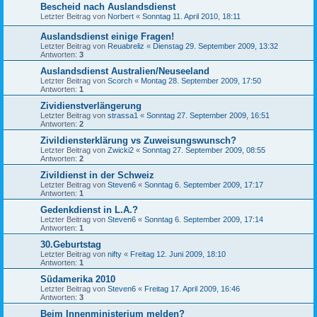
Bescheid nach Auslandsdienst
Letzter Beitrag von
Norbert
«
Sonntag 11. April 2010, 18:11
Auslandsdienst einige Fragen!
Letzter Beitrag von
Reuabreliz
«
Dienstag 29. September 2009, 13:32
Antworten:
3
Auslandsdienst Australien/Neuseeland
Letzter Beitrag von
Scorch
«
Montag 28. September 2009, 17:50
Antworten:
1
Zividienstverlängerung
Letzter Beitrag von
strassa1
«
Sonntag 27. September 2009, 16:51
Antworten:
2
Zivildiensterklärung vs Zuweisungswunsch?
Letzter Beitrag von
Zwicki2
«
Sonntag 27. September 2009, 08:55
Antworten:
2
Zivildienst in der Schweiz
Letzter Beitrag von
Steven6
«
Sonntag 6. September 2009, 17:17
Antworten:
1
Gedenkdienst in L.A.?
Letzter Beitrag von
Steven6
«
Sonntag 6. September 2009, 17:14
Antworten:
1
30.Geburtstag
Letzter Beitrag von
nifty
«
Freitag 12. Juni 2009, 18:10
Antworten:
1
Südamerika 2010
Letzter Beitrag von
Steven6
«
Freitag 17. April 2009, 16:46
Antworten:
3
Beim Innenministerium melden?