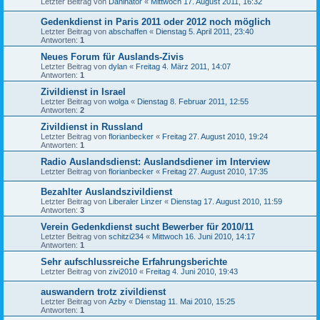
Letzter Beitrag von
Daninator
«
Mittwoch 17. August 2011, 16:32
Gedenkdienst in Paris 2011 oder 2012 noch möglich
Letzter Beitrag von
abschaffen
«
Dienstag 5. April 2011, 23:40
Antworten:
1
Neues Forum für Auslands-Zivis
Letzter Beitrag von
dylan
«
Freitag 4. März 2011, 14:07
Antworten:
1
Zivildienst in Israel
Letzter Beitrag von
wolga
«
Dienstag 8. Februar 2011, 12:55
Antworten:
2
Zivildienst in Russland
Letzter Beitrag von
florianbecker
«
Freitag 27. August 2010, 19:24
Antworten:
1
Radio Auslandsdienst: Auslandsdiener im Interview
Letzter Beitrag von
florianbecker
«
Freitag 27. August 2010, 17:35
Bezahlter Auslandszivildienst
Letzter Beitrag von
Liberaler Linzer
«
Dienstag 17. August 2010, 11:59
Antworten:
3
Verein Gedenkdienst sucht Bewerber für 2010/11
Letzter Beitrag von
schitzi234
«
Mittwoch 16. Juni 2010, 14:17
Antworten:
1
Sehr aufschlussreiche Erfahrungsberichte
Letzter Beitrag von
zivi2010
«
Freitag 4. Juni 2010, 19:43
auswandern trotz zivildienst
Letzter Beitrag von
Azby
«
Dienstag 11. Mai 2010, 15:25
Antworten:
1