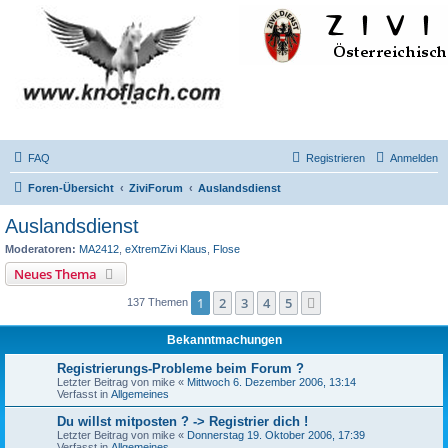
FAQ
Registrieren
Anmelden
Foren-Übersicht
ZiviForum
Auslandsdienst
Auslandsdienst
Moderatoren:
MA2412
,
eXtremZivi Klaus
,
Flose
Neues Thema
1
2
3
4
5
Nächste
137 Themen
Bekanntmachungen
Registrierungs-Probleme beim Forum ?
Letzter Beitrag von
mike
«
Mittwoch 6. Dezember 2006, 13:14
Verfasst in
Allgemeines
Du willst mitposten ? -> Registrier dich !
Letzter Beitrag von
mike
«
Donnerstag 19. Oktober 2006, 17:39
Verfasst in
Allgemeines