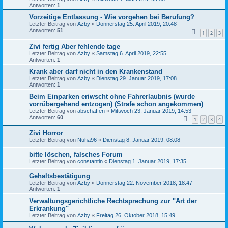
Antworten:
1
Vorzeitige Entlassung - Wie vorgehen bei Berufung?
Letzter Beitrag von
Azby
«
Donnerstag 25. April 2019, 20:48
Antworten:
51
1
2
3
Zivi fertig Aber fehlende tage
Letzter Beitrag von
Azby
«
Samstag 6. April 2019, 22:55
Antworten:
1
Krank aber darf nicht in den Krankenstand
Letzter Beitrag von
Azby
«
Dienstag 29. Januar 2019, 17:08
Antworten:
1
Beim Einparken eriwscht ohne Fahrerlaubnis (wurde
vorrübergehend entzogen) (Strafe schon angekommen)
Letzter Beitrag von
abschaffen
«
Mittwoch 23. Januar 2019, 14:53
Antworten:
60
1
2
3
4
Zivi Horror
Letzter Beitrag von
Nuha96
«
Dienstag 8. Januar 2019, 08:08
bitte löschen, falsches Forum
Letzter Beitrag von
constantin
«
Dienstag 1. Januar 2019, 17:35
Gehaltsbestätigung
Letzter Beitrag von
Azby
«
Donnerstag 22. November 2018, 18:47
Antworten:
1
Verwaltungsgerichtliche Rechtsprechung zur "Art der
Erkrankung"
Letzter Beitrag von
Azby
«
Freitag 26. Oktober 2018, 15:49