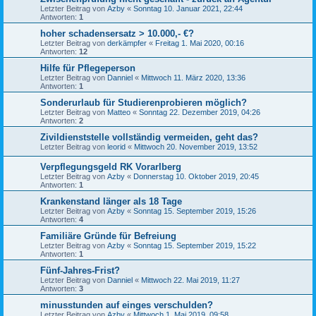
Letzter Beitrag von
Azby
«
Sonntag 10. Januar 2021, 22:44
Antworten:
1
hoher schadensersatz > 10.000,- €?
Letzter Beitrag von
derkämpfer
«
Freitag 1. Mai 2020, 00:16
Antworten:
12
Hilfe für Pflegeperson
Letzter Beitrag von
Danniel
«
Mittwoch 11. März 2020, 13:36
Antworten:
1
Sonderurlaub für Studierenprobieren möglich?
Letzter Beitrag von
Matteo
«
Sonntag 22. Dezember 2019, 04:26
Antworten:
2
Zivildienststelle vollständig vermeiden, geht das?
Letzter Beitrag von
leorid
«
Mittwoch 20. November 2019, 13:52
Verpflegungsgeld RK Vorarlberg
Letzter Beitrag von
Azby
«
Donnerstag 10. Oktober 2019, 20:45
Antworten:
1
Krankenstand länger als 18 Tage
Letzter Beitrag von
Azby
«
Sonntag 15. September 2019, 15:26
Antworten:
4
Familiäre Gründe für Befreiung
Letzter Beitrag von
Azby
«
Sonntag 15. September 2019, 15:22
Antworten:
1
Fünf-Jahres-Frist?
Letzter Beitrag von
Danniel
«
Mittwoch 22. Mai 2019, 11:27
Antworten:
3
minusstunden auf einges verschulden?
Letzter Beitrag von
Azby
«
Mittwoch 1. Mai 2019, 09:58