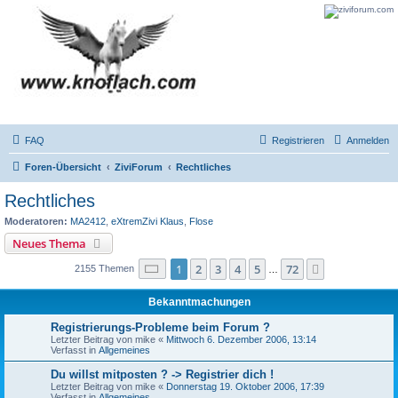
FAQ
Registrieren
Anmelden
Foren-Übersicht
ZiviForum
Rechtliches
Rechtliches
Moderatoren:
MA2412
,
eXtremZivi Klaus
,
Flose
Neues Thema
Seite
1
von
72
1
2
3
4
5
72
Nächste
2155 Themen
…
Bekanntmachungen
Registrierungs-Probleme beim Forum ?
Letzter Beitrag von
mike
«
Mittwoch 6. Dezember 2006, 13:14
Verfasst in
Allgemeines
Du willst mitposten ? -> Registrier dich !
Letzter Beitrag von
mike
«
Donnerstag 19. Oktober 2006, 17:39
Verfasst in
Allgemeines