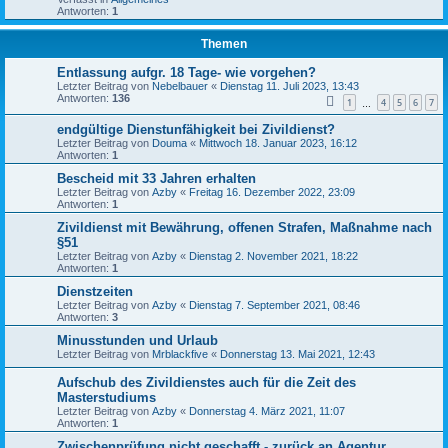
Antworten:
1
Themen
Entlassung aufgr. 18 Tage- wie vorgehen?
Letzter Beitrag von
Nebelbauer
«
Dienstag 11. Juli 2023, 13:43
Antworten:
136
1
4
5
6
7
…
endgültige Dienstunfähigkeit bei Zivildienst?
Letzter Beitrag von
Douma
«
Mittwoch 18. Januar 2023, 16:12
Antworten:
1
Bescheid mit 33 Jahren erhalten
Letzter Beitrag von
Azby
«
Freitag 16. Dezember 2022, 23:09
Antworten:
1
Zivildienst mit Bewährung, offenen Strafen, Maßnahme nach
§51
Letzter Beitrag von
Azby
«
Dienstag 2. November 2021, 18:22
Antworten:
1
Dienstzeiten
Letzter Beitrag von
Azby
«
Dienstag 7. September 2021, 08:46
Antworten:
3
Minusstunden und Urlaub
Letzter Beitrag von
Mrblackfive
«
Donnerstag 13. Mai 2021, 12:43
Aufschub des Zivildienstes auch für die Zeit des
Masterstudiums
Letzter Beitrag von
Azby
«
Donnerstag 4. März 2021, 11:07
Antworten:
1
Zwischenprüfung nicht geschafft - zurück an Agentur