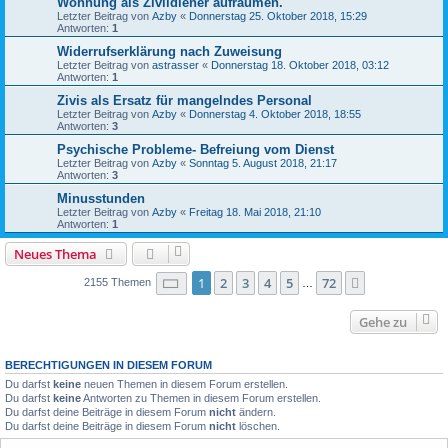
Wohnung als Zivildiener aufräumen.
Letzter Beitrag von
Azby
«
Donnerstag 25. Oktober 2018, 15:29
Antworten:
1
Widerrufserklärung nach Zuweisung
Letzter Beitrag von
astrasser
«
Donnerstag 18. Oktober 2018, 03:12
Antworten:
1
Zivis als Ersatz für mangelndes Personal
Letzter Beitrag von
Azby
«
Donnerstag 4. Oktober 2018, 18:55
Antworten:
3
Psychische Probleme- Befreiung vom Dienst
Letzter Beitrag von
Azby
«
Sonntag 5. August 2018, 21:17
Antworten:
3
Minusstunden
Letzter Beitrag von
Azby
«
Freitag 18. Mai 2018, 21:10
Antworten:
1
Neues Thema
Seite
1
von
72
1
2
3
4
5
72
Nächste
2155 Themen
…
Gehe zu
BERECHTIGUNGEN IN DIESEM FORUM
Du darfst
keine
neuen Themen in diesem Forum erstellen.
Du darfst
keine
Antworten zu Themen in diesem Forum erstellen.
Du darfst deine Beiträge in diesem Forum
nicht
ändern.
Du darfst deine Beiträge in diesem Forum
nicht
löschen.