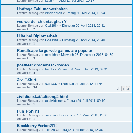
Letzter Beitrag von
jafad
«
Freitag 11. Juli 2014, 10:17
Umfrage Zahlungsverhalten
Letzter Beitrag von
empisearch
«
Freitag 30. Mai 2014, 19:54
wie werde ich untauglich ?
Letzter Beitrag von
Gaill1984
«
Dienstag 29. April 2014, 20:41
Antworten:
2
Hilfe bei Diplomarbeit
Letzter Beitrag von
Gaill1984
«
Dienstag 29. April 2014, 20:40
Antworten:
1
RuneScape large web games are popular
Letzter Beitrag von
mmohhh
«
Mittwoch 25. Dezember 2013, 04:39
Antworten:
3
postivier drogentest - folgen
Letzter Beitrag von
hardis
«
Mittwoch 6. November 2013, 02:31
Antworten:
4
Zivi TShirt
Letzter Beitrag von
sailaway
«
Dienstag 24. Juli 2012, 14:44
Antworten:
34
1
2
zivildienst.at/cd/song5.html
Letzter Beitrag von
exzivildiener
«
Freitag 29. Juli 2011, 09:10
Antworten:
1
Fun T-Shirts
Letzter Beitrag von
sahaya
«
Donnerstag 17. März 2011, 11:30
Antworten:
1
Blackberry-Verbot?!?!
Letzter Beitrag von
Tom89
«
Freitag 8. Oktober 2010, 13:36