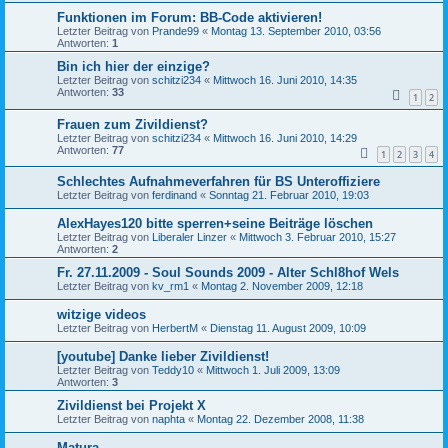
Funktionen im Forum: BB-Code aktivieren!
Letzter Beitrag von
Prande99
«
Montag 13. September 2010, 03:56
Antworten:
1
Bin ich hier der einzige?
Letzter Beitrag von
schitzi234
«
Mittwoch 16. Juni 2010, 14:35
Antworten:
33
1
2
Frauen zum Zivildienst?
Letzter Beitrag von
schitzi234
«
Mittwoch 16. Juni 2010, 14:29
Antworten:
77
1
2
3
4
Schlechtes Aufnahmeverfahren für BS Unteroffiziere
Letzter Beitrag von
ferdinand
«
Sonntag 21. Februar 2010, 19:03
AlexHayes120 bitte sperren+seine Beiträge löschen
Letzter Beitrag von
Liberaler Linzer
«
Mittwoch 3. Februar 2010, 15:27
Antworten:
2
Fr. 27.11.2009 - Soul Sounds 2009 - Alter Schl8hof Wels
Letzter Beitrag von
kv_rm1
«
Montag 2. November 2009, 12:18
witzige videos
Letzter Beitrag von
HerbertM
«
Dienstag 11. August 2009, 10:09
[youtube] Danke lieber Zivildienst!
Letzter Beitrag von
Teddy10
«
Mittwoch 1. Juli 2009, 13:09
Antworten:
3
Zivildienst bei Projekt X
Letzter Beitrag von
naphta
«
Montag 22. Dezember 2008, 11:38
Matura