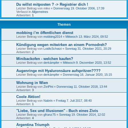
Du willst mitposten ? -> Registrier dich !
Letzter Beitrag von
mike
«
Donnerstag 19. Oktober 2006, 17:39
Verfasst in
Allgemeines
Antworten:
1
Themen
mobbing i’m öffentlichen dienst
Letzter Beitrag von
mobbing2014
«
Mittwoch 13. März 2024, 09:52
Kündigung wegen mitwirken an einem Pornodreh?
Letzter Beitrag von
LoidlsSchatzi
«
Sonntag 31. Oktober 2021, 20:29
Antworten:
2
Minibackofen - welchen kaufen?
Letzter Beitrag von
derkämpfer
«
Mittwoch 9. Dezember 2020, 13:52
Augenringe mit Hyaluronsäure aufspritzen????
Letzter Beitrag von
derkämpfer
«
Donnerstag 16. Januar 2020, 15:15
Wohnung in Wien
Letzter Beitrag von
ZiviPini
«
Donnerstag 11. Oktober 2018, 13:44
Antworten:
3
Coole Aktion!
Letzter Beitrag von
Nabrin
«
Freitag 7. Juli 2017, 08:40
Antworten:
1
"Liebe, Sex und Illusionen" - Buch eines Zivis
Letzter Beitrag von
gfranz75
«
Sonntag 19. Oktober 2014, 12:02
Antworten:
4
Argentina Triumph