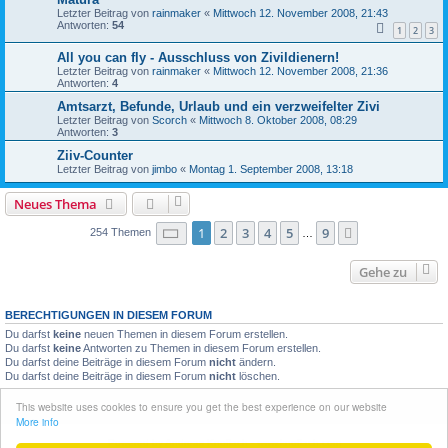
Letzter Beitrag von
rainmaker
«
Mittwoch 12. November 2008, 21:43
Antworten:
54
1
2
3
All you can fly - Ausschluss von Zivildienern!
Letzter Beitrag von
rainmaker
«
Mittwoch 12. November 2008, 21:36
Antworten:
4
Amtsarzt, Befunde, Urlaub und ein verzweifelter Zivi
Letzter Beitrag von
Scorch
«
Mittwoch 8. Oktober 2008, 08:29
Antworten:
3
Ziiv-Counter
Letzter Beitrag von
jimbo
«
Montag 1. September 2008, 13:18
Neues Thema
Seite
1
von
9
1
2
3
4
5
9
Nächste
254 Themen
…
Gehe zu
BERECHTIGUNGEN IN DIESEM FORUM
Du darfst
keine
neuen Themen in diesem Forum erstellen.
Du darfst
keine
Antworten zu Themen in diesem Forum erstellen.
Du darfst deine Beiträge in diesem Forum
nicht
ändern.
Du darfst deine Beiträge in diesem Forum
nicht
löschen.
This website uses cookies to ensure you get the best experience on our website
Foren-Übersicht
Alle Cookies löschen
Alle Zeiten sind
UTC+01:00
More info
Powered by Andreas Knoflach -
www.knoflach.com