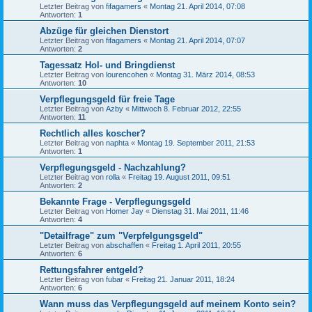
Letzter Beitrag von
fifagamers
«
Montag 21. April 2014, 07:08
Antworten:
1
Abzüge für gleichen Dienstort
Letzter Beitrag von
fifagamers
«
Montag 21. April 2014, 07:07
Antworten:
2
Tagessatz Hol- und Bringdienst
Letzter Beitrag von
lourencohen
«
Montag 31. März 2014, 08:53
Antworten:
10
Verpflegungsgeld für freie Tage
Letzter Beitrag von
Azby
«
Mittwoch 8. Februar 2012, 22:55
Antworten:
11
Rechtlich alles koscher?
Letzter Beitrag von
naphta
«
Montag 19. September 2011, 21:53
Antworten:
1
Verpflegungsgeld - Nachzahlung?
Letzter Beitrag von
rolla
«
Freitag 19. August 2011, 09:51
Antworten:
2
Bekannte Frage - Verpflegungsgeld
Letzter Beitrag von
Homer Jay
«
Dienstag 31. Mai 2011, 11:46
Antworten:
4
"Detailfrage" zum "Verpfelgungsgeld"
Letzter Beitrag von
abschaffen
«
Freitag 1. April 2011, 20:55
Antworten:
6
Rettungsfahrer entgeld?
Letzter Beitrag von
fubar
«
Freitag 21. Januar 2011, 18:24
Antworten:
6
Wann muss das Verpflegungsgeld auf meinem Konto sein?