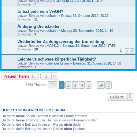
Letzter Beitrag von
argl
«
Dienstag 11. Januar 2011, 18:04
Antworten:
7
Entscheide vom VwGH?
Letzter Beitrag von
cdhahn
«
Freitag 29. Oktober 2010, 20:32
Antworten:
11
Änderung Dienstzeiten
Letzter Beitrag von
cdhahn
«
Montag 20. September 2010, 14:10
Antworten:
3
Wiederholter Zahlungsverzug der Einrichtung
Letzter Beitrag von
MA2412
«
Sonntag 12. September 2010, 17:56
Antworten:
20
1
2
Leichte vs schwere körperliche Tätigkeit?
Letzter Beitrag von
Liberaler Linzer
«
Dienstag 31. August 2010, 14:38
Antworten:
3
Neues Thema
Seite
1
von
59
1
2
3
4
5
59
Nächste
1763 Themen
…
Gehe zu
BERECHTIGUNGEN IN DIESEM FORUM
Du darfst
keine
neuen Themen in diesem Forum erstellen.
Du darfst
keine
Antworten zu Themen in diesem Forum erstellen.
Du darfst deine Beiträge in diesem Forum
nicht
ändern.
Du darfst deine Beiträge in diesem Forum
nicht
löschen.