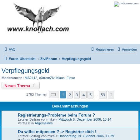
FAQ
Registrieren
Anmelden
Foren-Übersicht
ZiviForum
Verpflegungsgeld
Verpflegungsgeld
Moderatoren:
MA2412
,
eXtremZivi Klaus
,
Flose
Neues Thema
Seite
1
von
59
1
2
3
4
5
59
Nächste
1763 Themen
…
Bekanntmachungen
Registrierungs-Probleme beim Forum ?
Letzter Beitrag von
mike
«
Mittwoch 6. Dezember 2006, 13:14
Verfasst in
Allgemeines
Du willst mitposten ? -> Registrier dich !
Letzter Beitrag von
mike
«
Donnerstag 19. Oktober 2006, 17:39
Verfasst in
Allgemeines