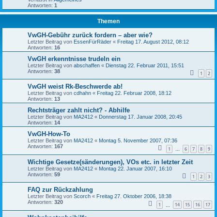
Antworten:
1
Themen
VwGH-Gebühr zurück fordern – aber wie?
Letzter Beitrag von
EssenFürRäder
«
Freitag 17. August 2012, 08:12
Antworten:
16
VwGH erkenntnisse trudeln ein
Letzter Beitrag von
abschaffen
«
Dienstag 22. Februar 2011, 15:51
Antworten:
38
1
2
VwGH weist Rk-Beschwerde ab!
Letzter Beitrag von
cdhahn
«
Freitag 22. Februar 2008, 18:12
Antworten:
13
Rechtsträger zahlt nicht? - Abhilfe
Letzter Beitrag von
MA2412
«
Donnerstag 17. Januar 2008, 20:45
Antworten:
14
VwGH-How-To
Letzter Beitrag von
MA2412
«
Montag 5. November 2007, 07:36
Antworten:
167
1
6
7
8
9
…
Wichtige Gesetze(sänderungen), VOs etc. in letzter Zeit
Letzter Beitrag von
MA2412
«
Montag 22. Januar 2007, 16:10
Antworten:
59
1
2
3
FAQ zur Rückzahlung
Letzter Beitrag von
Scorch
«
Freitag 27. Oktober 2006, 18:38
Antworten:
320
1
14
15
16
17
…