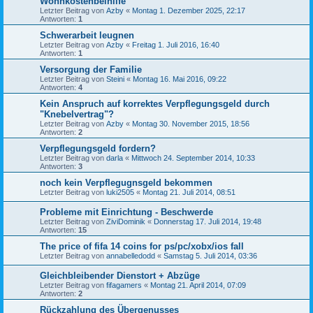
Wohnkostenbeihilfe
Letzter Beitrag von
Azby
«
Montag 1. Dezember 2025, 22:17
Antworten:
1
Schwerarbeit leugnen
Letzter Beitrag von
Azby
«
Freitag 1. Juli 2016, 16:40
Antworten:
1
Versorgung der Familie
Letzter Beitrag von
Steini
«
Montag 16. Mai 2016, 09:22
Antworten:
4
Kein Anspruch auf korrektes Verpflegungsgeld durch
"Knebelvertrag"?
Letzter Beitrag von
Azby
«
Montag 30. November 2015, 18:56
Antworten:
2
Verpflegungsgeld fordern?
Letzter Beitrag von
darla
«
Mittwoch 24. September 2014, 10:33
Antworten:
3
noch kein Verpflegugnsgeld bekommen
Letzter Beitrag von
luki2505
«
Montag 21. Juli 2014, 08:51
Probleme mit Einrichtung - Beschwerde
Letzter Beitrag von
ZiviDominik
«
Donnerstag 17. Juli 2014, 19:48
Antworten:
15
The price of fifa 14 coins for ps/pc/xobx/ios fall
Letzter Beitrag von
annabelledodd
«
Samstag 5. Juli 2014, 03:36
Gleichbleibender Dienstort + Abzüge
Letzter Beitrag von
fifagamers
«
Montag 21. April 2014, 07:09
Antworten:
2
Rückzahlung des Übergenusses