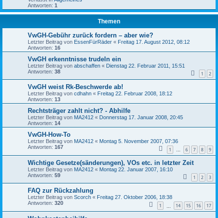
Antworten:
1
Themen
VwGH-Gebühr zurück fordern – aber wie?
Letzter Beitrag von
EssenFürRäder
«
Freitag 17. August 2012, 08:12
Antworten:
16
VwGH erkenntnisse trudeln ein
Letzter Beitrag von
abschaffen
«
Dienstag 22. Februar 2011, 15:51
Antworten:
38
1
2
VwGH weist Rk-Beschwerde ab!
Letzter Beitrag von
cdhahn
«
Freitag 22. Februar 2008, 18:12
Antworten:
13
Rechtsträger zahlt nicht? - Abhilfe
Letzter Beitrag von
MA2412
«
Donnerstag 17. Januar 2008, 20:45
Antworten:
14
VwGH-How-To
Letzter Beitrag von
MA2412
«
Montag 5. November 2007, 07:36
Antworten:
167
1
6
7
8
9
…
Wichtige Gesetze(sänderungen), VOs etc. in letzter Zeit
Letzter Beitrag von
MA2412
«
Montag 22. Januar 2007, 16:10
Antworten:
59
1
2
3
FAQ zur Rückzahlung
Letzter Beitrag von
Scorch
«
Freitag 27. Oktober 2006, 18:38
Antworten:
320
1
14
15
16
17
…