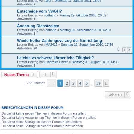
Letzter Beitrag von
argl
«
Dienstag 11. Januar 2011, 18:04
Antworten:
7
Entscheide vom VwGH?
Letzter Beitrag von
cdhahn
«
Freitag 29. Oktober 2010, 20:32
Antworten:
11
Änderung Dienstzeiten
Letzter Beitrag von
cdhahn
«
Montag 20. September 2010, 14:10
Antworten:
3
Wiederholter Zahlungsverzug der Einrichtung
Letzter Beitrag von
MA2412
«
Sonntag 12. September 2010, 17:56
Antworten:
20
1
2
Leichte vs schwere körperliche Tätigkeit?
Letzter Beitrag von
Liberaler Linzer
«
Dienstag 31. August 2010, 14:38
Antworten:
3
Neues Thema
Seite
1
von
59
1
2
3
4
5
59
Nächste
1763 Themen
…
Gehe zu
BERECHTIGUNGEN IN DIESEM FORUM
Du darfst
keine
neuen Themen in diesem Forum erstellen.
Du darfst
keine
Antworten zu Themen in diesem Forum erstellen.
Du darfst deine Beiträge in diesem Forum
nicht
ändern.
Du darfst deine Beiträge in diesem Forum
nicht
löschen.