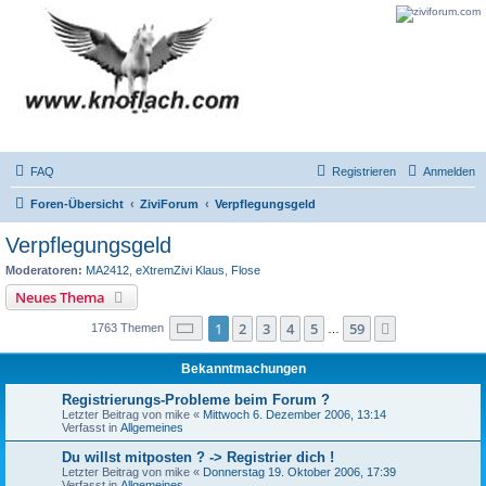
FAQ
Registrieren
Anmelden
Foren-Übersicht
ZiviForum
Verpflegungsgeld
Verpflegungsgeld
Moderatoren:
MA2412
,
eXtremZivi Klaus
,
Flose
Neues Thema
Seite
1
von
59
1
2
3
4
5
59
Nächste
1763 Themen
…
Bekanntmachungen
Registrierungs-Probleme beim Forum ?
Letzter Beitrag von
mike
«
Mittwoch 6. Dezember 2006, 13:14
Verfasst in
Allgemeines
Du willst mitposten ? -> Registrier dich !
Letzter Beitrag von
mike
«
Donnerstag 19. Oktober 2006, 17:39
Verfasst in
Allgemeines