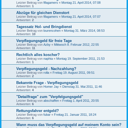
Letzter Beitrag von
fifagamers
«
Montag 21. April 2014, 07:08
Antworten:
1
Abzüge für gleichen Dienstort
Letzter Beitrag von
fifagamers
«
Montag 21. April 2014, 07:07
Antworten:
2
Tagessatz Hol- und Bringdienst
Letzter Beitrag von
lourencohen
«
Montag 31. März 2014, 08:53
Antworten:
10
Verpflegungsgeld für freie Tage
Letzter Beitrag von
Azby
«
Mittwoch 8. Februar 2012, 22:55
Antworten:
11
Rechtlich alles koscher?
Letzter Beitrag von
naphta
«
Montag 19. September 2011, 21:53
Antworten:
1
Verpflegungsgeld - Nachzahlung?
Letzter Beitrag von
rolla
«
Freitag 19. August 2011, 09:51
Antworten:
2
Bekannte Frage - Verpflegungsgeld
Letzter Beitrag von
Homer Jay
«
Dienstag 31. Mai 2011, 11:46
Antworten:
4
"Detailfrage" zum "Verpfelgungsgeld"
Letzter Beitrag von
abschaffen
«
Freitag 1. April 2011, 20:55
Antworten:
6
Rettungsfahrer entgeld?
Letzter Beitrag von
fubar
«
Freitag 21. Januar 2011, 18:24
Antworten:
6
Wann muss das Verpflegungsgeld auf meinem Konto sein?