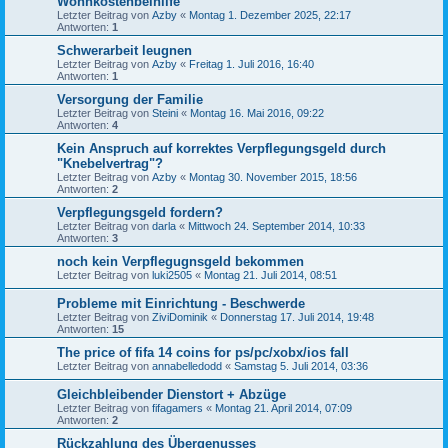
Wohnkostenbeihilfe
Letzter Beitrag von
Azby
«
Montag 1. Dezember 2025, 22:17
Antworten:
1
Schwerarbeit leugnen
Letzter Beitrag von
Azby
«
Freitag 1. Juli 2016, 16:40
Antworten:
1
Versorgung der Familie
Letzter Beitrag von
Steini
«
Montag 16. Mai 2016, 09:22
Antworten:
4
Kein Anspruch auf korrektes Verpflegungsgeld durch
"Knebelvertrag"?
Letzter Beitrag von
Azby
«
Montag 30. November 2015, 18:56
Antworten:
2
Verpflegungsgeld fordern?
Letzter Beitrag von
darla
«
Mittwoch 24. September 2014, 10:33
Antworten:
3
noch kein Verpflegugnsgeld bekommen
Letzter Beitrag von
luki2505
«
Montag 21. Juli 2014, 08:51
Probleme mit Einrichtung - Beschwerde
Letzter Beitrag von
ZiviDominik
«
Donnerstag 17. Juli 2014, 19:48
Antworten:
15
The price of fifa 14 coins for ps/pc/xobx/ios fall
Letzter Beitrag von
annabelledodd
«
Samstag 5. Juli 2014, 03:36
Gleichbleibender Dienstort + Abzüge
Letzter Beitrag von
fifagamers
«
Montag 21. April 2014, 07:09
Antworten:
2
Rückzahlung des Übergenusses