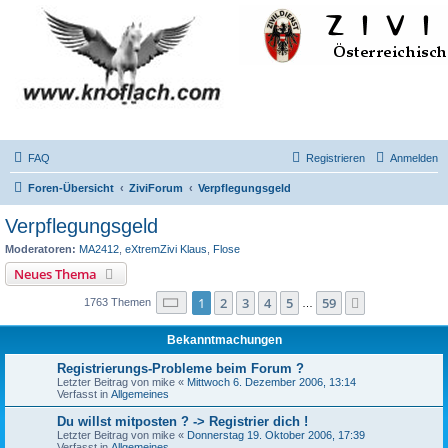
FAQ
Registrieren
Anmelden
Foren-Übersicht
ZiviForum
Verpflegungsgeld
Verpflegungsgeld
Moderatoren:
MA2412
,
eXtremZivi Klaus
,
Flose
Neues Thema
Seite
1
von
59
1
2
3
4
5
59
Nächste
1763 Themen
…
Bekanntmachungen
Registrierungs-Probleme beim Forum ?
Letzter Beitrag von
mike
«
Mittwoch 6. Dezember 2006, 13:14
Verfasst in
Allgemeines
Du willst mitposten ? -> Registrier dich !
Letzter Beitrag von
mike
«
Donnerstag 19. Oktober 2006, 17:39
Verfasst in
Allgemeines