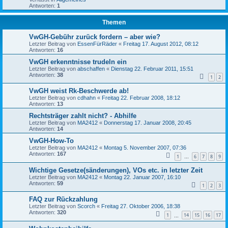
Antworten:
1
Themen
VwGH-Gebühr zurück fordern – aber wie?
Letzter Beitrag von
EssenFürRäder
«
Freitag 17. August 2012, 08:12
Antworten:
16
VwGH erkenntnisse trudeln ein
Letzter Beitrag von
abschaffen
«
Dienstag 22. Februar 2011, 15:51
Antworten:
38
1
2
VwGH weist Rk-Beschwerde ab!
Letzter Beitrag von
cdhahn
«
Freitag 22. Februar 2008, 18:12
Antworten:
13
Rechtsträger zahlt nicht? - Abhilfe
Letzter Beitrag von
MA2412
«
Donnerstag 17. Januar 2008, 20:45
Antworten:
14
VwGH-How-To
Letzter Beitrag von
MA2412
«
Montag 5. November 2007, 07:36
Antworten:
167
1
6
7
8
9
…
Wichtige Gesetze(sänderungen), VOs etc. in letzter Zeit
Letzter Beitrag von
MA2412
«
Montag 22. Januar 2007, 16:10
Antworten:
59
1
2
3
FAQ zur Rückzahlung
Letzter Beitrag von
Scorch
«
Freitag 27. Oktober 2006, 18:38
Antworten:
320
1
14
15
16
17
…