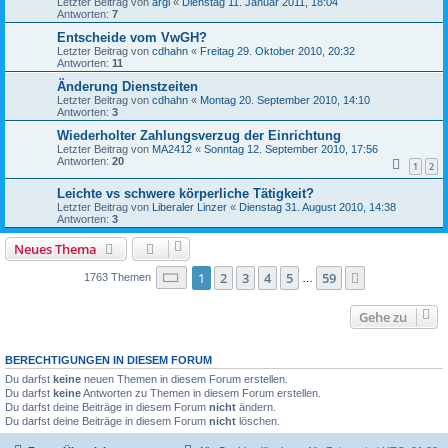
Letzter Beitrag von
argl
«
Dienstag 11. Januar 2011, 18:04
Antworten:
7
Entscheide vom VwGH?
Letzter Beitrag von
cdhahn
«
Freitag 29. Oktober 2010, 20:32
Antworten:
11
Änderung Dienstzeiten
Letzter Beitrag von
cdhahn
«
Montag 20. September 2010, 14:10
Antworten:
3
Wiederholter Zahlungsverzug der Einrichtung
Letzter Beitrag von
MA2412
«
Sonntag 12. September 2010, 17:56
Antworten:
20
1
2
Leichte vs schwere körperliche Tätigkeit?
Letzter Beitrag von
Liberaler Linzer
«
Dienstag 31. August 2010, 14:38
Antworten:
3
Neues Thema
Seite
1
von
59
1
2
3
4
5
59
Nächste
1763 Themen
…
Gehe zu
BERECHTIGUNGEN IN DIESEM FORUM
Du darfst
keine
neuen Themen in diesem Forum erstellen.
Du darfst
keine
Antworten zu Themen in diesem Forum erstellen.
Du darfst deine Beiträge in diesem Forum
nicht
ändern.
Du darfst deine Beiträge in diesem Forum
nicht
löschen.