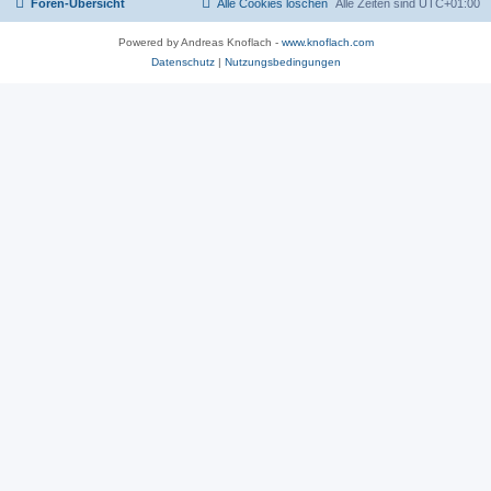
Foren-Übersicht
Alle Cookies löschen
Alle Zeiten sind
UTC+01:00
Powered by Andreas Knoflach -
www.knoflach.com
Datenschutz
|
Nutzungsbedingungen