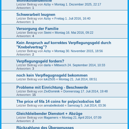
Wohnkostenbeihilfe
Letzter Beitrag von
Azby
«
Montag 1. Dezember 2025, 22:17
Antworten:
1
Schwerarbeit leugnen
Letzter Beitrag von
Azby
«
Freitag 1. Juli 2016, 16:40
Antworten:
1
Versorgung der Familie
Letzter Beitrag von
Steini
«
Montag 16. Mai 2016, 09:22
Antworten:
4
Kein Anspruch auf korrektes Verpflegungsgeld durch
"Knebelvertrag"?
Letzter Beitrag von
Azby
«
Montag 30. November 2015, 18:56
Antworten:
2
Verpflegungsgeld fordern?
Letzter Beitrag von
darla
«
Mittwoch 24. September 2014, 10:33
Antworten:
3
noch kein Verpflegugnsgeld bekommen
Letzter Beitrag von
luki2505
«
Montag 21. Juli 2014, 08:51
Probleme mit Einrichtung - Beschwerde
Letzter Beitrag von
ZiviDominik
«
Donnerstag 17. Juli 2014, 19:48
Antworten:
15
The price of fifa 14 coins for ps/pc/xobx/ios fall
Letzter Beitrag von
annabelledodd
«
Samstag 5. Juli 2014, 03:36
Gleichbleibender Dienstort + Abzüge
Letzter Beitrag von
fifagamers
«
Montag 21. April 2014, 07:09
Antworten:
2
Rückzahlung des Übergenusses