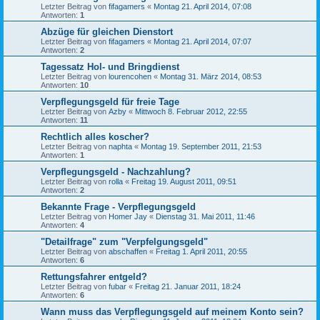
Letzter Beitrag von
fifagamers
«
Montag 21. April 2014, 07:08
Antworten:
1
Abzüge für gleichen Dienstort
Letzter Beitrag von
fifagamers
«
Montag 21. April 2014, 07:07
Antworten:
2
Tagessatz Hol- und Bringdienst
Letzter Beitrag von
lourencohen
«
Montag 31. März 2014, 08:53
Antworten:
10
Verpflegungsgeld für freie Tage
Letzter Beitrag von
Azby
«
Mittwoch 8. Februar 2012, 22:55
Antworten:
11
Rechtlich alles koscher?
Letzter Beitrag von
naphta
«
Montag 19. September 2011, 21:53
Antworten:
1
Verpflegungsgeld - Nachzahlung?
Letzter Beitrag von
rolla
«
Freitag 19. August 2011, 09:51
Antworten:
2
Bekannte Frage - Verpflegungsgeld
Letzter Beitrag von
Homer Jay
«
Dienstag 31. Mai 2011, 11:46
Antworten:
4
"Detailfrage" zum "Verpfelgungsgeld"
Letzter Beitrag von
abschaffen
«
Freitag 1. April 2011, 20:55
Antworten:
6
Rettungsfahrer entgeld?
Letzter Beitrag von
fubar
«
Freitag 21. Januar 2011, 18:24
Antworten:
6
Wann muss das Verpflegungsgeld auf meinem Konto sein?