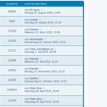
ZUGRIFFE
LETZTER BEITRAG
von
Eh klass
38982
Montag 25. August 2025, 14:56
von
Leripex
7864
Sonntag 25. August 2024, 21:20
von
Danniel
27020
Mittwoch 11. März 2020, 13:38
von
derkämpfer
21455
Donnerstag 16. Januar 2020, 15:01
von
Clark_Kent@gmx.at
27211
Sonntag 7. Juli 2019, 09:38
von
Danniel
13988
Mittwoch 22. Mai 2019, 11:22
von
Danniel
12962
Montag 19. November 2018, 12:02
von
ZiviPini
13384
Donnerstag 11. Oktober 2018, 13:47
von
Peter Knor
194604
Samstag 28. April 2018, 15:09
von
Peter Knor
13378
Samstag 28. April 2018, 15:06