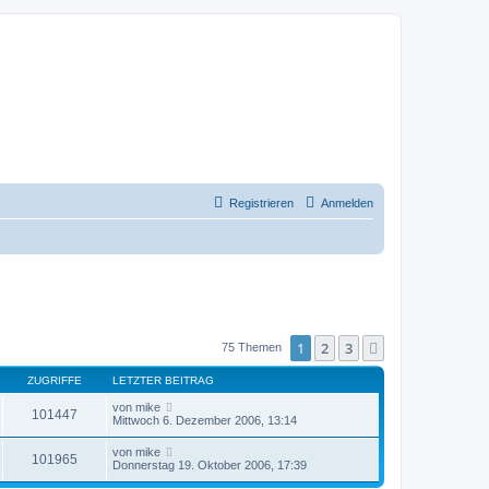
Registrieren
Anmelden
1
2
3
Nächste
75 Themen
ZUGRIFFE
LETZTER BEITRAG
von
mike
101447
Mittwoch 6. Dezember 2006, 13:14
von
mike
101965
Donnerstag 19. Oktober 2006, 17:39