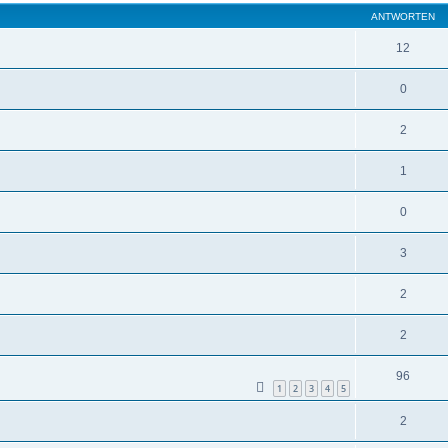
ANTWORTEN
12
0
2
1
0
3
2
2
96
1
2
3
4
5
2