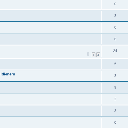
0
2
0
6
24
1
2
5
ldienern
2
9
2
3
0