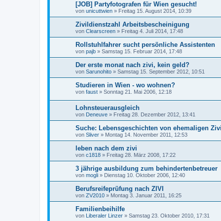
[JOB] Partyfotografen für Wien gesucht!
von
unicuttwien
»
Freitag 15. August 2014, 10:39
Zivildienstzahl Arbeitsbescheinigung
von
Clearscreen
»
Freitag 4. Juli 2014, 17:48
Rollstuhlfahrer sucht persönliche Assistenten
von
pajb
»
Samstag 15. Februar 2014, 17:48
Der erste monat nach zivi, kein geld?
von
Sarunohito
»
Samstag 15. September 2012, 10:51
Studieren in Wien - wo wohnen?
von
faust
»
Sonntag 21. Mai 2006, 12:18
Lohnsteuerausgleich
von
Deneuve
»
Freitag 28. Dezember 2012, 13:41
Suche: Lebensgeschichten von ehemaligen Zivi
von
Sliver
»
Montag 14. November 2011, 12:53
leben nach dem zivi
von
c1818
»
Freitag 28. März 2008, 17:22
3 jährige ausbildung zum behindertenbetreuer
von
mogli
»
Dienstag 10. Oktober 2006, 12:40
Berufsreifeprüfung nach ZIVI
von
ZV2010
»
Montag 3. Januar 2011, 16:25
Familienbeihilfe
von
Liberaler Linzer
»
Samstag 23. Oktober 2010, 17:31