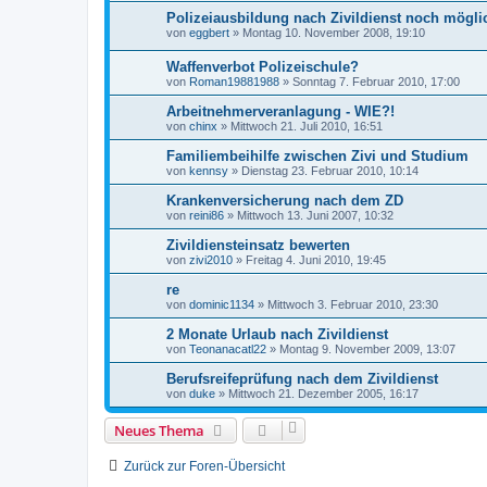
Polizeiausbildung nach Zivildienst noch mögli
von
eggbert
»
Montag 10. November 2008, 19:10
Waffenverbot Polizeischule?
von
Roman19881988
»
Sonntag 7. Februar 2010, 17:00
Arbeitnehmerveranlagung - WIE?!
von
chinx
»
Mittwoch 21. Juli 2010, 16:51
Familiembeihilfe zwischen Zivi und Studium
von
kennsy
»
Dienstag 23. Februar 2010, 10:14
Krankenversicherung nach dem ZD
von
reini86
»
Mittwoch 13. Juni 2007, 10:32
Zivildiensteinsatz bewerten
von
zivi2010
»
Freitag 4. Juni 2010, 19:45
re
von
dominic1134
»
Mittwoch 3. Februar 2010, 23:30
2 Monate Urlaub nach Zivildienst
von
Teonanacatl22
»
Montag 9. November 2009, 13:07
Berufsreifeprüfung nach dem Zivildienst
von
duke
»
Mittwoch 21. Dezember 2005, 16:17
Neues Thema
Zurück zur Foren-Übersicht