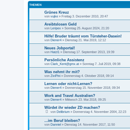
THEMEN
Grünes Kreuz
von
vujke
»
Freitag 3. Dezember 2010, 20:47
Areibtslosen Geld
von
Leripex
»
Sonntag 25. August 2024, 21:20
Hilfe! Bruder träumt vom Türsteher-Dasein!
von
Diener4
»
Dienstag 21. Mai 2019, 12:12
Neues Jobportal!
von
Hatzl1
»
Dienstag 17. September 2013, 19:39
Persönliche Assistenz
von
Clark_Kent@gmx.at
»
Sonntag 7. Juli 2019, 09:38
Was nehmt ihr mit?
von
ZiviPini
»
Donnerstag 4. Oktober 2018, 09:14
Lernen oder nicht-Lernen?
von
Diener4
»
Donnerstag 15. November 2018, 09:34
Work and Travel Australien?
von
Diener4
»
Mittwoch 23. Mai 2018, 09:25
Würdet ihr wieder ZD machen?
von
Delibrium
»
Donnerstag 4. November 2004, 22:23
...im Beruf bleiben?
von
Danniel
»
Dienstag 14. November 2017, 11:50