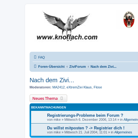
FAQ
Foren-Übersicht
ZiviForum
Nach dem Zivi...
Nach dem Zivi...
Moderatoren:
MA2412
,
eXtremZivi Klaus
,
Flose
Neues Thema
BEKANNTMACHUNGEN
Registrierungs-Probleme beim Forum ?
von
mike
»
Mittwoch 6. Dezember 2006, 13:14
» in
Allgemei
Du willst mitposten ? -> Registrier dich !
von
mike
»
Mittwoch 21. Juli 2004, 11:01
» in
Allgemeines