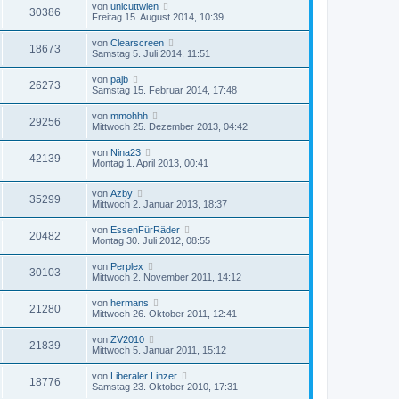
von
unicuttwien
30386
Freitag 15. August 2014, 10:39
von
Clearscreen
18673
Samstag 5. Juli 2014, 11:51
von
pajb
26273
Samstag 15. Februar 2014, 17:48
von
mmohhh
29256
Mittwoch 25. Dezember 2013, 04:42
von
Nina23
42139
Montag 1. April 2013, 00:41
von
Azby
35299
Mittwoch 2. Januar 2013, 18:37
von
EssenFürRäder
20482
Montag 30. Juli 2012, 08:55
von
Perplex
30103
Mittwoch 2. November 2011, 14:12
von
hermans
21280
Mittwoch 26. Oktober 2011, 12:41
von
ZV2010
21839
Mittwoch 5. Januar 2011, 15:12
von
Liberaler Linzer
18776
Samstag 23. Oktober 2010, 17:31