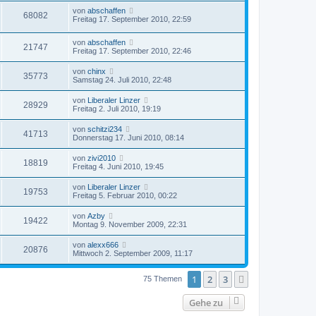
von
abschaffen
68082
Freitag 17. September 2010, 22:59
von
abschaffen
21747
Freitag 17. September 2010, 22:46
von
chinx
35773
Samstag 24. Juli 2010, 22:48
von
Liberaler Linzer
28929
Freitag 2. Juli 2010, 19:19
von
schitzi234
41713
Donnerstag 17. Juni 2010, 08:14
von
zivi2010
18819
Freitag 4. Juni 2010, 19:45
von
Liberaler Linzer
19753
Freitag 5. Februar 2010, 00:22
von
Azby
19422
Montag 9. November 2009, 22:31
von
alexx666
20876
Mittwoch 2. September 2009, 11:17
1
2
3
Nächste
75 Themen
Gehe zu