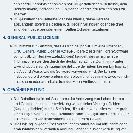
er nicht zur Kenntnis genommen hat. Du gestattest dem Betreiber, dein
Benutzerkonto, Beiträge und Funktionen jederzeit zu löschen oder zu
sperren.
Du gestattest dem Betreiber darüber hinaus, deine Beiträge
abzuändern, sofern sie gegen o. g. Regeln verstoßen oder geeignet
sind, dem Betreiber oder einem Dritten Schaden zuzufügen.
4. GENERAL PUBLIC LICENSE
Du nimmst zur Kenntnis, dass es sich bei phpBB um eine unter der „
GNU General Public License v2
“ (GPL) bereitgestellten Foren-Software
von phpBB Limited (www.phpbb.com) handelt; deutschsprachige
Informationen werden durch die deutschsprachige Community unter
www.phpbb.de zur Verfügung gestellt. Beide haben keinen Einfluss auf
die Art und Weise, wie die Software verwendet wird. Sie können
insbesondere die Verwendung der Software für bestimmte Zwecke nicht
untersagen oder auf Inhalte fremder Foren Einfluss nehmen.
5. GEWÄHRLEISTUNG
Der Betreiber haftet mit Ausnahme der Verletzung von Leben, Körper
und Gesundheit und der Verletzung wesentlicher Vertragspflichten
(Kardinalpflichten) nur für Schäden, die auf ein vorsätzliches oder grob
fahrlässiges Verhalten zurückzuführen sind. Dies gilt auch für mittelbare
Folgeschäden wie insbesondere entgangenen Gewinn.
Die Haftung ist gegenüber Verbrauchern außer bei vorsätzlichem oder
grob fahrlässigem Verhalten oder bei Schäden aus der Verletzung von