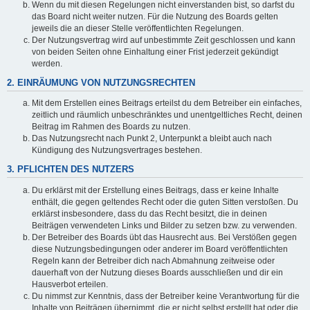
Wenn du mit diesen Regelungen nicht einverstanden bist, so darfst du
das Board nicht weiter nutzen. Für die Nutzung des Boards gelten
jeweils die an dieser Stelle veröffentlichten Regelungen.
Der Nutzungsvertrag wird auf unbestimmte Zeit geschlossen und kann
von beiden Seiten ohne Einhaltung einer Frist jederzeit gekündigt
werden.
2. EINRÄUMUNG VON NUTZUNGSRECHTEN
Mit dem Erstellen eines Beitrags erteilst du dem Betreiber ein einfaches,
zeitlich und räumlich unbeschränktes und unentgeltliches Recht, deinen
Beitrag im Rahmen des Boards zu nutzen.
Das Nutzungsrecht nach Punkt 2, Unterpunkt a bleibt auch nach
Kündigung des Nutzungsvertrages bestehen.
3. PFLICHTEN DES NUTZERS
Du erklärst mit der Erstellung eines Beitrags, dass er keine Inhalte
enthält, die gegen geltendes Recht oder die guten Sitten verstoßen. Du
erklärst insbesondere, dass du das Recht besitzt, die in deinen
Beiträgen verwendeten Links und Bilder zu setzen bzw. zu verwenden.
Der Betreiber des Boards übt das Hausrecht aus. Bei Verstößen gegen
diese Nutzungsbedingungen oder anderer im Board veröffentlichten
Regeln kann der Betreiber dich nach Abmahnung zeitweise oder
dauerhaft von der Nutzung dieses Boards ausschließen und dir ein
Hausverbot erteilen.
Du nimmst zur Kenntnis, dass der Betreiber keine Verantwortung für die
Inhalte von Beiträgen übernimmt, die er nicht selbst erstellt hat oder die