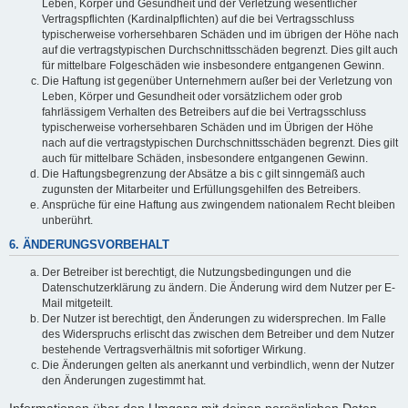
Leben, Körper und Gesundheit und der Verletzung wesentlicher
Vertragspflichten (Kardinalpflichten) auf die bei Vertragsschluss
typischerweise vorhersehbaren Schäden und im übrigen der Höhe nach
auf die vertragstypischen Durchschnittsschäden begrenzt. Dies gilt auch
für mittelbare Folgeschäden wie insbesondere entgangenen Gewinn.
Die Haftung ist gegenüber Unternehmern außer bei der Verletzung von
Leben, Körper und Gesundheit oder vorsätzlichem oder grob
fahrlässigem Verhalten des Betreibers auf die bei Vertragsschluss
typischerweise vorhersehbaren Schäden und im Übrigen der Höhe
nach auf die vertragstypischen Durchschnittsschäden begrenzt. Dies gilt
auch für mittelbare Schäden, insbesondere entgangenen Gewinn.
Die Haftungsbegrenzung der Absätze a bis c gilt sinngemäß auch
zugunsten der Mitarbeiter und Erfüllungsgehilfen des Betreibers.
Ansprüche für eine Haftung aus zwingendem nationalem Recht bleiben
unberührt.
6. ÄNDERUNGSVORBEHALT
Der Betreiber ist berechtigt, die Nutzungsbedingungen und die
Datenschutzerklärung zu ändern. Die Änderung wird dem Nutzer per E-
Mail mitgeteilt.
Der Nutzer ist berechtigt, den Änderungen zu widersprechen. Im Falle
des Widerspruchs erlischt das zwischen dem Betreiber und dem Nutzer
bestehende Vertragsverhältnis mit sofortiger Wirkung.
Die Änderungen gelten als anerkannt und verbindlich, wenn der Nutzer
den Änderungen zugestimmt hat.
Informationen über den Umgang mit deinen persönlichen Daten