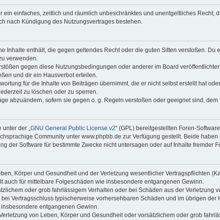
ber ein einfaches, zeitlich und räumlich unbeschränktes und unentgeltliches Recht
auch nach Kündigung des Nutzungsvertrages bestehen.
ine Inhalte enthält, die gegen geltendes Recht oder die guten Sitten verstoßen. Du 
 zu verwenden.
erstößen gegen diese Nutzungsbedingungen oder anderer im Board veröffentlichte
ßen und dir ein Hausverbot erteilen.
ortung für die Inhalte von Beiträgen übernimmt, die er nicht selbst erstellt hat od
jederzeit zu löschen oder zu sperren.
räge abzuändern, sofern sie gegen o. g. Regeln verstoßen oder geeignet sind, dem
 unter der „
GNU General Public License v2
“ (GPL) bereitgestellten Foren-Softwa
chsprachige Community unter www.phpbb.de zur Verfügung gestellt. Beide haben ke
g der Software für bestimmte Zwecke nicht untersagen oder auf Inhalte fremder F
ben, Körper und Gesundheit und der Verletzung wesentlicher Vertragspflichten (Kard
gilt auch für mittelbare Folgeschäden wie insbesondere entgangenen Gewinn.
ätzlichem oder grob fahrlässigem Verhalten oder bei Schäden aus der Verletzung 
 die bei Vertragsschluss typischerweise vorhersehbaren Schäden und im übrigen de
wie insbesondere entgangenen Gewinn.
erletzung von Leben, Körper und Gesundheit oder vorsätzlichem oder grob fahrläs