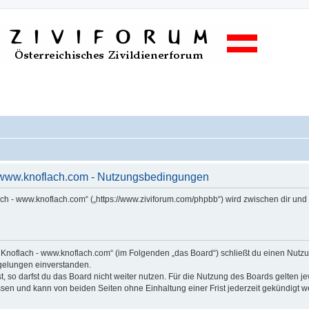
- www.knoflach.com - Nutzungsbedingungen
ach - www.knoflach.com“ („https://www.ziviforum.com/phpbb“) wird zwischen dir un
s Knoflach - www.knoflach.com“ (im Folgenden „das Board“) schließt du einen Nut
egelungen einverstanden.
 so darfst du das Board nicht weiter nutzen. Für die Nutzung des Boards gelten jew
sen und kann von beiden Seiten ohne Einhaltung einer Frist jederzeit gekündigt w