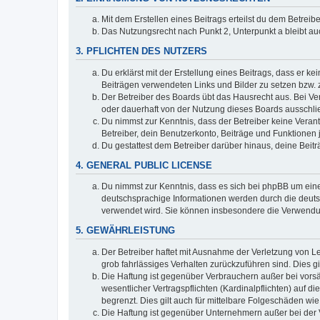
Mit dem Erstellen eines Beitrags erteilst du dem Betrei
Das Nutzungsrecht nach Punkt 2, Unterpunkt a bleibt 
3. PFLICHTEN DES NUTZERS
Du erklärst mit der Erstellung eines Beitrags, dass er ke
Beiträgen verwendeten Links und Bilder zu setzen bzw.
Der Betreiber des Boards übt das Hausrecht aus. Bei V
oder dauerhaft von der Nutzung dieses Boards ausschlie
Du nimmst zur Kenntnis, dass der Betreiber keine Verantw
Betreiber, dein Benutzerkonto, Beiträge und Funktionen 
Du gestattest dem Betreiber darüber hinaus, deine Beit
4. GENERAL PUBLIC LICENSE
Du nimmst zur Kenntnis, dass es sich bei phpBB um eine
deutschsprachige Informationen werden durch die deuts
verwendet wird. Sie können insbesondere die Verwendun
5. GEWÄHRLEISTUNG
Der Betreiber haftet mit Ausnahme der Verletzung von Le
grob fahrlässiges Verhalten zurückzuführen sind. Dies 
Die Haftung ist gegenüber Verbrauchern außer bei vors
wesentlicher Vertragspflichten (Kardinalpflichten) auf
begrenzt. Dies gilt auch für mittelbare Folgeschäden 
Die Haftung ist gegenüber Unternehmern außer bei der V