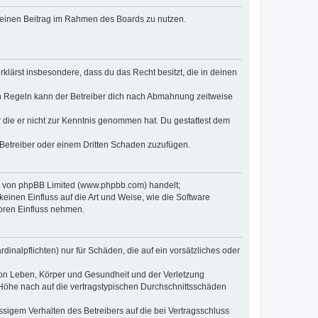
, deinen Beitrag im Rahmen des Boards zu nutzen.
erklärst insbesondere, dass du das Recht besitzt, die in deinen
n Regeln kann der Betreiber dich nach Abmahnung zeitweise
er die er nicht zur Kenntnis genommen hat. Du gestattest dem
 Betreiber oder einem Dritten Schaden zuzufügen.
re von phpBB Limited (www.phpbb.com) handelt;
inen Einfluss auf die Art und Weise, wie die Software
oren Einfluss nehmen.
inalpflichten) nur für Schäden, die auf ein vorsätzliches oder
von Leben, Körper und Gesundheit und der Verletzung
r Höhe nach auf die vertragstypischen Durchschnittsschäden
sigem Verhalten des Betreibers auf die bei Vertragsschluss