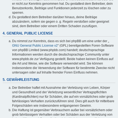
er nicht zur Kenntnis genommen hat. Du gestattest dem Betreiber, dein
Benutzerkonto, Beiträge und Funktionen jederzeit zu löschen oder zu
sperren.
Du gestattest dem Betreiber darüber hinaus, deine Beiträge
abzuändern, sofern sie gegen o. g. Regeln verstoßen oder geeignet
sind, dem Betreiber oder einem Dritten Schaden zuzufügen.
4. GENERAL PUBLIC LICENSE
Du nimmst zur Kenntnis, dass es sich bei phpBB um eine unter der „
GNU General Public License v2
“ (GPL) bereitgestellten Foren-Software
von phpBB Limited (www.phpbb.com) handelt; deutschsprachige
Informationen werden durch die deutschsprachige Community unter
www.phpbb.de zur Verfügung gestellt. Beide haben keinen Einfluss auf
die Art und Weise, wie die Software verwendet wird. Sie können
insbesondere die Verwendung der Software für bestimmte Zwecke nicht
untersagen oder auf Inhalte fremder Foren Einfluss nehmen.
5. GEWÄHRLEISTUNG
Der Betreiber haftet mit Ausnahme der Verletzung von Leben, Körper
und Gesundheit und der Verletzung wesentlicher Vertragspflichten
(Kardinalpflichten) nur für Schäden, die auf ein vorsätzliches oder grob
fahrlässiges Verhalten zurückzuführen sind. Dies gilt auch für mittelbare
Folgeschäden wie insbesondere entgangenen Gewinn.
Die Haftung ist gegenüber Verbrauchern außer bei vorsätzlichem oder
grob fahrlässigem Verhalten oder bei Schäden aus der Verletzung von