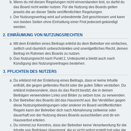
Wenn du mit diesen Regelungen nicht einverstanden bist, so darfst du
das Board nicht weiter nutzen. Für die Nutzung des Boards gelten
jeweils die an dieser Stelle veröffentlichten Regelungen.
Der Nutzungsvertrag wird auf unbestimmte Zeit geschlossen und kann
von beiden Seiten ohne Einhaltung einer Frist jederzeit gekündigt
werden.
2. EINRÄUMUNG VON NUTZUNGSRECHTEN
Mit dem Erstellen eines Beitrags erteilst du dem Betreiber ein einfaches,
zeitlich und räumlich unbeschränktes und unentgeltliches Recht, deinen
Beitrag im Rahmen des Boards zu nutzen.
Das Nutzungsrecht nach Punkt 2, Unterpunkt a bleibt auch nach
Kündigung des Nutzungsvertrages bestehen.
3. PFLICHTEN DES NUTZERS
Du erklärst mit der Erstellung eines Beitrags, dass er keine Inhalte
enthält, die gegen geltendes Recht oder die guten Sitten verstoßen. Du
erklärst insbesondere, dass du das Recht besitzt, die in deinen
Beiträgen verwendeten Links und Bilder zu setzen bzw. zu verwenden.
Der Betreiber des Boards übt das Hausrecht aus. Bei Verstößen gegen
diese Nutzungsbedingungen oder anderer im Board veröffentlichten
Regeln kann der Betreiber dich nach Abmahnung zeitweise oder
dauerhaft von der Nutzung dieses Boards ausschließen und dir ein
Hausverbot erteilen.
Du nimmst zur Kenntnis, dass der Betreiber keine Verantwortung für die
Inhalte von Beiträgen übernimmt, die er nicht selbst erstellt hat oder die