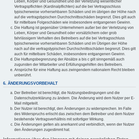
Leben, Körper und Gesundheit und der Verletzung wesentlicher
Vertragspflichten (Kardinalpflichten) auf die bei Vertragsschluss
typischerweise vorhersehbaren Schäden und im übrigen der Höhe nach
auf die vertragstypischen Durchschnittsschäden begrenzt. Dies gilt auch
für mittelbare Folgeschäden wie insbesondere entgangenen Gewinn.
Die Haftung ist gegenüber Unternehmern außer bei der Verletzung von
Leben, Körper und Gesundheit oder vorsätzlichem oder grob
fahrlässigem Verhalten des Betreibers auf die bei Vertragsschluss
typischerweise vorhersehbaren Schäden und im Übrigen der Höhe
nach auf die vertragstypischen Durchschnittsschäden begrenzt. Dies gilt
auch für mittelbare Schäden, insbesondere entgangenen Gewinn.
Die Haftungsbegrenzung der Absätze a bis c gilt sinngemäß auch
zugunsten der Mitarbeiter und Erfüllungsgehilfen des Betreibers.
Ansprüche für eine Haftung aus zwingendem nationalem Recht bleiben
unberührt.
6. ÄNDERUNGSVORBEHALT
Der Betreiber ist berechtigt, die Nutzungsbedingungen und die
Datenschutzerklärung zu ändern. Die Änderung wird dem Nutzer per E-
Mail mitgeteilt.
Der Nutzer ist berechtigt, den Änderungen zu widersprechen. Im Falle
des Widerspruchs erlischt das zwischen dem Betreiber und dem Nutzer
bestehende Vertragsverhältnis mit sofortiger Wirkung.
Die Änderungen gelten als anerkannt und verbindlich, wenn der Nutzer
den Änderungen zugestimmt hat.
Informationen über den Umgang mit deinen persönlichen Daten