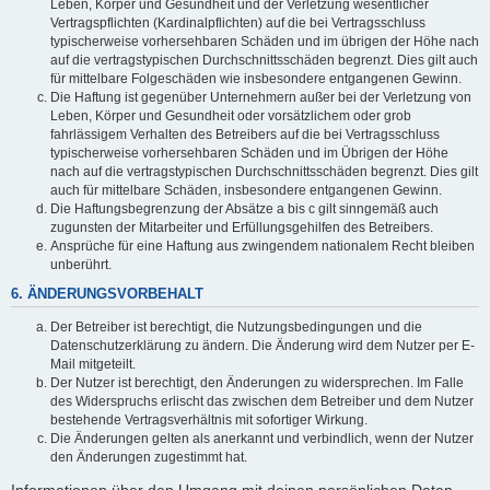
Leben, Körper und Gesundheit und der Verletzung wesentlicher
Vertragspflichten (Kardinalpflichten) auf die bei Vertragsschluss
typischerweise vorhersehbaren Schäden und im übrigen der Höhe nach
auf die vertragstypischen Durchschnittsschäden begrenzt. Dies gilt auch
für mittelbare Folgeschäden wie insbesondere entgangenen Gewinn.
Die Haftung ist gegenüber Unternehmern außer bei der Verletzung von
Leben, Körper und Gesundheit oder vorsätzlichem oder grob
fahrlässigem Verhalten des Betreibers auf die bei Vertragsschluss
typischerweise vorhersehbaren Schäden und im Übrigen der Höhe
nach auf die vertragstypischen Durchschnittsschäden begrenzt. Dies gilt
auch für mittelbare Schäden, insbesondere entgangenen Gewinn.
Die Haftungsbegrenzung der Absätze a bis c gilt sinngemäß auch
zugunsten der Mitarbeiter und Erfüllungsgehilfen des Betreibers.
Ansprüche für eine Haftung aus zwingendem nationalem Recht bleiben
unberührt.
6. ÄNDERUNGSVORBEHALT
Der Betreiber ist berechtigt, die Nutzungsbedingungen und die
Datenschutzerklärung zu ändern. Die Änderung wird dem Nutzer per E-
Mail mitgeteilt.
Der Nutzer ist berechtigt, den Änderungen zu widersprechen. Im Falle
des Widerspruchs erlischt das zwischen dem Betreiber und dem Nutzer
bestehende Vertragsverhältnis mit sofortiger Wirkung.
Die Änderungen gelten als anerkannt und verbindlich, wenn der Nutzer
den Änderungen zugestimmt hat.
Informationen über den Umgang mit deinen persönlichen Daten