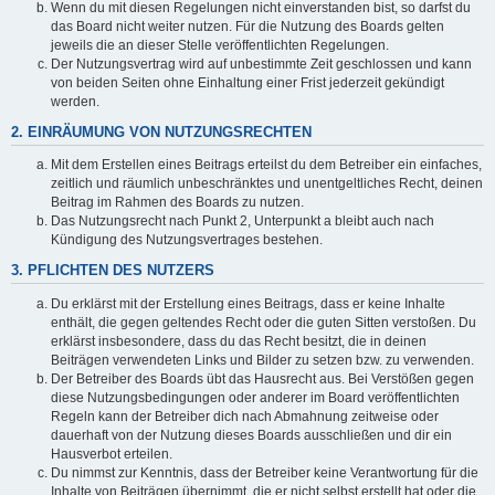
Wenn du mit diesen Regelungen nicht einverstanden bist, so darfst du
das Board nicht weiter nutzen. Für die Nutzung des Boards gelten
jeweils die an dieser Stelle veröffentlichten Regelungen.
Der Nutzungsvertrag wird auf unbestimmte Zeit geschlossen und kann
von beiden Seiten ohne Einhaltung einer Frist jederzeit gekündigt
werden.
2. EINRÄUMUNG VON NUTZUNGSRECHTEN
Mit dem Erstellen eines Beitrags erteilst du dem Betreiber ein einfaches,
zeitlich und räumlich unbeschränktes und unentgeltliches Recht, deinen
Beitrag im Rahmen des Boards zu nutzen.
Das Nutzungsrecht nach Punkt 2, Unterpunkt a bleibt auch nach
Kündigung des Nutzungsvertrages bestehen.
3. PFLICHTEN DES NUTZERS
Du erklärst mit der Erstellung eines Beitrags, dass er keine Inhalte
enthält, die gegen geltendes Recht oder die guten Sitten verstoßen. Du
erklärst insbesondere, dass du das Recht besitzt, die in deinen
Beiträgen verwendeten Links und Bilder zu setzen bzw. zu verwenden.
Der Betreiber des Boards übt das Hausrecht aus. Bei Verstößen gegen
diese Nutzungsbedingungen oder anderer im Board veröffentlichten
Regeln kann der Betreiber dich nach Abmahnung zeitweise oder
dauerhaft von der Nutzung dieses Boards ausschließen und dir ein
Hausverbot erteilen.
Du nimmst zur Kenntnis, dass der Betreiber keine Verantwortung für die
Inhalte von Beiträgen übernimmt, die er nicht selbst erstellt hat oder die