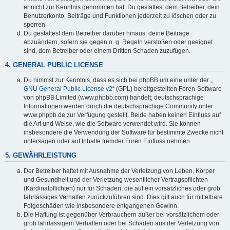
er nicht zur Kenntnis genommen hat. Du gestattest dem Betreiber, dein
Benutzerkonto, Beiträge und Funktionen jederzeit zu löschen oder zu
sperren.
Du gestattest dem Betreiber darüber hinaus, deine Beiträge
abzuändern, sofern sie gegen o. g. Regeln verstoßen oder geeignet
sind, dem Betreiber oder einem Dritten Schaden zuzufügen.
4. GENERAL PUBLIC LICENSE
Du nimmst zur Kenntnis, dass es sich bei phpBB um eine unter der „
GNU General Public License v2
“ (GPL) bereitgestellten Foren-Software
von phpBB Limited (www.phpbb.com) handelt; deutschsprachige
Informationen werden durch die deutschsprachige Community unter
www.phpbb.de zur Verfügung gestellt. Beide haben keinen Einfluss auf
die Art und Weise, wie die Software verwendet wird. Sie können
insbesondere die Verwendung der Software für bestimmte Zwecke nicht
untersagen oder auf Inhalte fremder Foren Einfluss nehmen.
5. GEWÄHRLEISTUNG
Der Betreiber haftet mit Ausnahme der Verletzung von Leben, Körper
und Gesundheit und der Verletzung wesentlicher Vertragspflichten
(Kardinalpflichten) nur für Schäden, die auf ein vorsätzliches oder grob
fahrlässiges Verhalten zurückzuführen sind. Dies gilt auch für mittelbare
Folgeschäden wie insbesondere entgangenen Gewinn.
Die Haftung ist gegenüber Verbrauchern außer bei vorsätzlichem oder
grob fahrlässigem Verhalten oder bei Schäden aus der Verletzung von