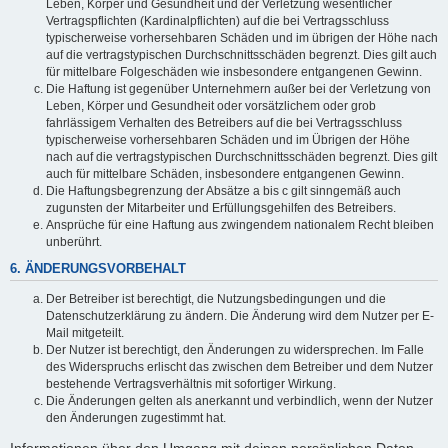
Leben, Körper und Gesundheit und der Verletzung wesentlicher
Vertragspflichten (Kardinalpflichten) auf die bei Vertragsschluss
typischerweise vorhersehbaren Schäden und im übrigen der Höhe nach
auf die vertragstypischen Durchschnittsschäden begrenzt. Dies gilt auch
für mittelbare Folgeschäden wie insbesondere entgangenen Gewinn.
Die Haftung ist gegenüber Unternehmern außer bei der Verletzung von
Leben, Körper und Gesundheit oder vorsätzlichem oder grob
fahrlässigem Verhalten des Betreibers auf die bei Vertragsschluss
typischerweise vorhersehbaren Schäden und im Übrigen der Höhe
nach auf die vertragstypischen Durchschnittsschäden begrenzt. Dies gilt
auch für mittelbare Schäden, insbesondere entgangenen Gewinn.
Die Haftungsbegrenzung der Absätze a bis c gilt sinngemäß auch
zugunsten der Mitarbeiter und Erfüllungsgehilfen des Betreibers.
Ansprüche für eine Haftung aus zwingendem nationalem Recht bleiben
unberührt.
6. ÄNDERUNGSVORBEHALT
Der Betreiber ist berechtigt, die Nutzungsbedingungen und die
Datenschutzerklärung zu ändern. Die Änderung wird dem Nutzer per E-
Mail mitgeteilt.
Der Nutzer ist berechtigt, den Änderungen zu widersprechen. Im Falle
des Widerspruchs erlischt das zwischen dem Betreiber und dem Nutzer
bestehende Vertragsverhältnis mit sofortiger Wirkung.
Die Änderungen gelten als anerkannt und verbindlich, wenn der Nutzer
den Änderungen zugestimmt hat.
Informationen über den Umgang mit deinen persönlichen Daten