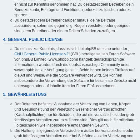
er nicht zur Kenntnis genommen hat. Du gestattest dem Betreiber, dein
Benutzerkonto, Beiträge und Funktionen jederzeit zu löschen oder zu
sperren.
Du gestattest dem Betreiber darüber hinaus, deine Beiträge
abzuändern, sofern sie gegen o. g. Regeln verstoßen oder geeignet
sind, dem Betreiber oder einem Dritten Schaden zuzufügen.
4. GENERAL PUBLIC LICENSE
Du nimmst zur Kenntnis, dass es sich bei phpBB um eine unter der „
GNU General Public License v2
“ (GPL) bereitgestellten Foren-Software
von phpBB Limited (www.phpbb.com) handelt; deutschsprachige
Informationen werden durch die deutschsprachige Community unter
www.phpbb.de zur Verfügung gestellt. Beide haben keinen Einfluss auf
die Art und Weise, wie die Software verwendet wird. Sie können
insbesondere die Verwendung der Software für bestimmte Zwecke nicht
untersagen oder auf Inhalte fremder Foren Einfluss nehmen.
5. GEWÄHRLEISTUNG
Der Betreiber haftet mit Ausnahme der Verletzung von Leben, Körper
und Gesundheit und der Verletzung wesentlicher Vertragspflichten
(Kardinalpflichten) nur für Schäden, die auf ein vorsätzliches oder grob
fahrlässiges Verhalten zurückzuführen sind. Dies gilt auch für mittelbare
Folgeschäden wie insbesondere entgangenen Gewinn.
Die Haftung ist gegenüber Verbrauchern außer bei vorsätzlichem oder
grob fahrlässigem Verhalten oder bei Schäden aus der Verletzung von