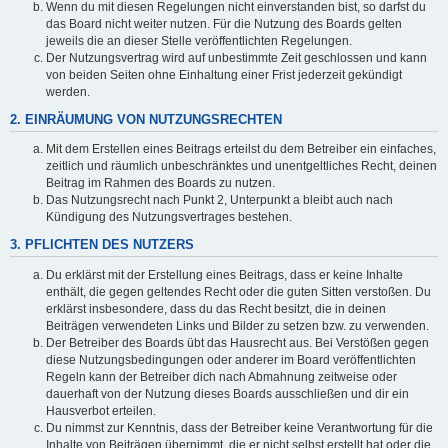
Wenn du mit diesen Regelungen nicht einverstanden bist, so darfst du
das Board nicht weiter nutzen. Für die Nutzung des Boards gelten
jeweils die an dieser Stelle veröffentlichten Regelungen.
Der Nutzungsvertrag wird auf unbestimmte Zeit geschlossen und kann
von beiden Seiten ohne Einhaltung einer Frist jederzeit gekündigt
werden.
2. EINRÄUMUNG VON NUTZUNGSRECHTEN
Mit dem Erstellen eines Beitrags erteilst du dem Betreiber ein einfaches,
zeitlich und räumlich unbeschränktes und unentgeltliches Recht, deinen
Beitrag im Rahmen des Boards zu nutzen.
Das Nutzungsrecht nach Punkt 2, Unterpunkt a bleibt auch nach
Kündigung des Nutzungsvertrages bestehen.
3. PFLICHTEN DES NUTZERS
Du erklärst mit der Erstellung eines Beitrags, dass er keine Inhalte
enthält, die gegen geltendes Recht oder die guten Sitten verstoßen. Du
erklärst insbesondere, dass du das Recht besitzt, die in deinen
Beiträgen verwendeten Links und Bilder zu setzen bzw. zu verwenden.
Der Betreiber des Boards übt das Hausrecht aus. Bei Verstößen gegen
diese Nutzungsbedingungen oder anderer im Board veröffentlichten
Regeln kann der Betreiber dich nach Abmahnung zeitweise oder
dauerhaft von der Nutzung dieses Boards ausschließen und dir ein
Hausverbot erteilen.
Du nimmst zur Kenntnis, dass der Betreiber keine Verantwortung für die
Inhalte von Beiträgen übernimmt, die er nicht selbst erstellt hat oder die