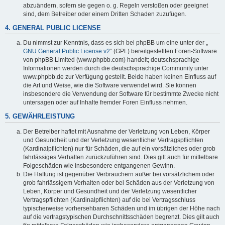
abzuändern, sofern sie gegen o. g. Regeln verstoßen oder geeignet
sind, dem Betreiber oder einem Dritten Schaden zuzufügen.
4. GENERAL PUBLIC LICENSE
Du nimmst zur Kenntnis, dass es sich bei phpBB um eine unter der „
GNU General Public License v2
“ (GPL) bereitgestellten Foren-Software
von phpBB Limited (www.phpbb.com) handelt; deutschsprachige
Informationen werden durch die deutschsprachige Community unter
www.phpbb.de zur Verfügung gestellt. Beide haben keinen Einfluss auf
die Art und Weise, wie die Software verwendet wird. Sie können
insbesondere die Verwendung der Software für bestimmte Zwecke nicht
untersagen oder auf Inhalte fremder Foren Einfluss nehmen.
5. GEWÄHRLEISTUNG
Der Betreiber haftet mit Ausnahme der Verletzung von Leben, Körper
und Gesundheit und der Verletzung wesentlicher Vertragspflichten
(Kardinalpflichten) nur für Schäden, die auf ein vorsätzliches oder grob
fahrlässiges Verhalten zurückzuführen sind. Dies gilt auch für mittelbare
Folgeschäden wie insbesondere entgangenen Gewinn.
Die Haftung ist gegenüber Verbrauchern außer bei vorsätzlichem oder
grob fahrlässigem Verhalten oder bei Schäden aus der Verletzung von
Leben, Körper und Gesundheit und der Verletzung wesentlicher
Vertragspflichten (Kardinalpflichten) auf die bei Vertragsschluss
typischerweise vorhersehbaren Schäden und im übrigen der Höhe nach
auf die vertragstypischen Durchschnittsschäden begrenzt. Dies gilt auch