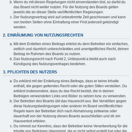
Wenn du mit diesen Regelungen nicht einverstanden bist, so darfst du
das Board nicht weiter nutzen. Für die Nutzung des Boards gelten
jeweils die an dieser Stelle veröffentlichten Regelungen.
Der Nutzungsvertrag wird auf unbestimmte Zeit geschlossen und kann
von beiden Seiten ohne Einhaltung einer Frist jederzeit gekündigt
werden.
2. EINRÄUMUNG VON NUTZUNGSRECHTEN
Mit dem Erstellen eines Beitrags erteilst du dem Betreiber ein einfaches,
zeitlich und räumlich unbeschränktes und unentgeltliches Recht, deinen
Beitrag im Rahmen des Boards zu nutzen.
Das Nutzungsrecht nach Punkt 2, Unterpunkt a bleibt auch nach
Kündigung des Nutzungsvertrages bestehen.
3. PFLICHTEN DES NUTZERS
Du erklärst mit der Erstellung eines Beitrags, dass er keine Inhalte
enthält, die gegen geltendes Recht oder die guten Sitten verstoßen. Du
erklärst insbesondere, dass du das Recht besitzt, die in deinen
Beiträgen verwendeten Links und Bilder zu setzen bzw. zu verwenden.
Der Betreiber des Boards übt das Hausrecht aus. Bei Verstößen gegen
diese Nutzungsbedingungen oder anderer im Board veröffentlichten
Regeln kann der Betreiber dich nach Abmahnung zeitweise oder
dauerhaft von der Nutzung dieses Boards ausschließen und dir ein
Hausverbot erteilen.
Du nimmst zur Kenntnis, dass der Betreiber keine Verantwortung für die
Inhalte von Beiträgen übernimmt, die er nicht selbst erstellt hat oder die