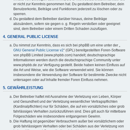
er nicht zur Kenntnis genommen hat. Du gestattest dem Betreiber, dein
Benutzerkonto, Beiträge und Funktionen jederzeit zu löschen oder zu
sperren.
Du gestattest dem Betreiber darüber hinaus, deine Beiträge
abzuändern, sofern sie gegen o. g. Regeln verstoßen oder geeignet
sind, dem Betreiber oder einem Dritten Schaden zuzufügen.
4. GENERAL PUBLIC LICENSE
Du nimmst zur Kenntnis, dass es sich bei phpBB um eine unter der „
GNU General Public License v2
“ (GPL) bereitgestellten Foren-Software
von phpBB Limited (www.phpbb.com) handelt; deutschsprachige
Informationen werden durch die deutschsprachige Community unter
www.phpbb.de zur Verfügung gestellt. Beide haben keinen Einfluss auf
die Art und Weise, wie die Software verwendet wird. Sie können
insbesondere die Verwendung der Software für bestimmte Zwecke nicht
untersagen oder auf Inhalte fremder Foren Einfluss nehmen.
5. GEWÄHRLEISTUNG
Der Betreiber haftet mit Ausnahme der Verletzung von Leben, Körper
und Gesundheit und der Verletzung wesentlicher Vertragspflichten
(Kardinalpflichten) nur für Schäden, die auf ein vorsätzliches oder grob
fahrlässiges Verhalten zurückzuführen sind. Dies gilt auch für mittelbare
Folgeschäden wie insbesondere entgangenen Gewinn.
Die Haftung ist gegenüber Verbrauchern außer bei vorsätzlichem oder
grob fahrlässigem Verhalten oder bei Schäden aus der Verletzung von