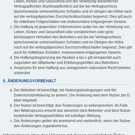
Leben, Körper und Gesundheit und der Verletzung wesentlicher
Vertragspflichten (Kardinalpflichten) auf die bei Vertragsschluss
typischerweise vorhersehbaren Schäden und im übrigen der Höhe nach
auf die vertragstypischen Durchschnittsschäden begrenzt. Dies gilt auch
für mittelbare Folgeschäden wie insbesondere entgangenen Gewinn.
Die Haftung ist gegenüber Unternehmern außer bei der Verletzung von
Leben, Körper und Gesundheit oder vorsätzlichem oder grob
fahrlässigem Verhalten des Betreibers auf die bei Vertragsschluss
typischerweise vorhersehbaren Schäden und im Übrigen der Höhe
nach auf die vertragstypischen Durchschnittsschäden begrenzt. Dies gilt
auch für mittelbare Schäden, insbesondere entgangenen Gewinn.
Die Haftungsbegrenzung der Absätze a bis c gilt sinngemäß auch
zugunsten der Mitarbeiter und Erfüllungsgehilfen des Betreibers.
Ansprüche für eine Haftung aus zwingendem nationalem Recht bleiben
unberührt.
6. ÄNDERUNGSVORBEHALT
Der Betreiber ist berechtigt, die Nutzungsbedingungen und die
Datenschutzerklärung zu ändern. Die Änderung wird dem Nutzer per E-
Mail mitgeteilt.
Der Nutzer ist berechtigt, den Änderungen zu widersprechen. Im Falle
des Widerspruchs erlischt das zwischen dem Betreiber und dem Nutzer
bestehende Vertragsverhältnis mit sofortiger Wirkung.
Die Änderungen gelten als anerkannt und verbindlich, wenn der Nutzer
den Änderungen zugestimmt hat.
Informationen über den Umgang mit deinen persönlichen Daten