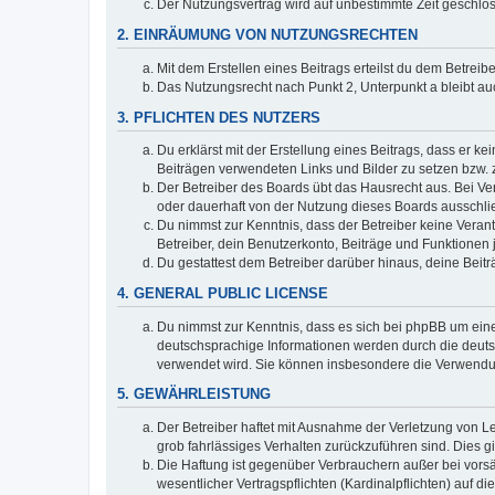
Der Nutzungsvertrag wird auf unbestimmte Zeit geschlos
2. EINRÄUMUNG VON NUTZUNGSRECHTEN
Mit dem Erstellen eines Beitrags erteilst du dem Betrei
Das Nutzungsrecht nach Punkt 2, Unterpunkt a bleibt 
3. PFLICHTEN DES NUTZERS
Du erklärst mit der Erstellung eines Beitrags, dass er ke
Beiträgen verwendeten Links und Bilder zu setzen bzw.
Der Betreiber des Boards übt das Hausrecht aus. Bei V
oder dauerhaft von der Nutzung dieses Boards ausschlie
Du nimmst zur Kenntnis, dass der Betreiber keine Verantw
Betreiber, dein Benutzerkonto, Beiträge und Funktionen 
Du gestattest dem Betreiber darüber hinaus, deine Beit
4. GENERAL PUBLIC LICENSE
Du nimmst zur Kenntnis, dass es sich bei phpBB um eine
deutschsprachige Informationen werden durch die deuts
verwendet wird. Sie können insbesondere die Verwendun
5. GEWÄHRLEISTUNG
Der Betreiber haftet mit Ausnahme der Verletzung von Le
grob fahrlässiges Verhalten zurückzuführen sind. Dies 
Die Haftung ist gegenüber Verbrauchern außer bei vors
wesentlicher Vertragspflichten (Kardinalpflichten) auf