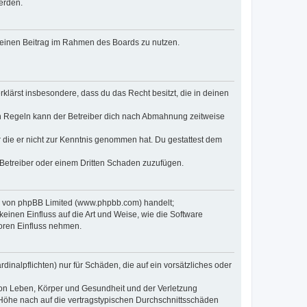
erden.
, deinen Beitrag im Rahmen des Boards zu nutzen.
erklärst insbesondere, dass du das Recht besitzt, die in deinen
n Regeln kann der Betreiber dich nach Abmahnung zeitweise
er die er nicht zur Kenntnis genommen hat. Du gestattest dem
 Betreiber oder einem Dritten Schaden zuzufügen.
re von phpBB Limited (www.phpbb.com) handelt;
inen Einfluss auf die Art und Weise, wie die Software
oren Einfluss nehmen.
inalpflichten) nur für Schäden, die auf ein vorsätzliches oder
von Leben, Körper und Gesundheit und der Verletzung
r Höhe nach auf die vertragstypischen Durchschnittsschäden