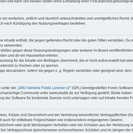
sen und kann von beiden Seiten ohne Einhaltung einer Frist jederzeit gekündigt w
ber ein einfaches, zeitlich und räumlich unbeschränktes und unentgeltliches Recht
auch nach Kündigung des Nutzungsvertrages bestehen.
ine Inhalte enthält, die gegen geltendes Recht oder die guten Sitten verstoßen. Du 
 zu verwenden.
erstößen gegen diese Nutzungsbedingungen oder anderer im Board veröffentlichte
ßen und dir ein Hausverbot erteilen.
ortung für die Inhalte von Beiträgen übernimmt, die er nicht selbst erstellt hat od
jederzeit zu löschen oder zu sperren.
räge abzuändern, sofern sie gegen o. g. Regeln verstoßen oder geeignet sind, dem
 unter der „
GNU General Public License v2
“ (GPL) bereitgestellten Foren-Softwa
chsprachige Community unter www.phpbb.de zur Verfügung gestellt. Beide haben ke
g der Software für bestimmte Zwecke nicht untersagen oder auf Inhalte fremder F
ben, Körper und Gesundheit und der Verletzung wesentlicher Vertragspflichten (Kard
gilt auch für mittelbare Folgeschäden wie insbesondere entgangenen Gewinn.
ätzlichem oder grob fahrlässigem Verhalten oder bei Schäden aus der Verletzung 
 die bei Vertragsschluss typischerweise vorhersehbaren Schäden und im übrigen de