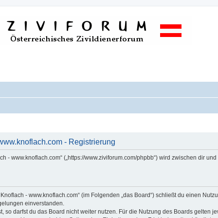
www.knoflach.com - Registrierung
ach - www.knoflach.com“ („https://www.ziviforum.com/phpbb“) wird zwischen dir un
s Knoflach - www.knoflach.com“ (im Folgenden „das Board“) schließt du einen Nut
egelungen einverstanden.
 so darfst du das Board nicht weiter nutzen. Für die Nutzung des Boards gelten jew