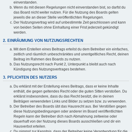
einverstanden.
Wenn du mit diesen Regelungen nicht einverstanden bist, so darfst du
das Board nicht weiter nutzen. Für die Nutzung des Boards gelten
jeweils die an dieser Stelle veröffentlichten Regelungen.
Der Nutzungsvertrag wird auf unbestimmte Zeit geschlossen und kann
von beiden Seiten ohne Einhaltung einer Frist jederzeit gekündigt
werden.
2. EINRÄUMUNG VON NUTZUNGSRECHTEN
Mit dem Erstellen eines Beitrags erteilst du dem Betreiber ein einfaches,
zeitlich und räumlich unbeschränktes und unentgeltliches Recht, deinen
Beitrag im Rahmen des Boards zu nutzen.
Das Nutzungsrecht nach Punkt 2, Unterpunkt a bleibt auch nach
Kündigung des Nutzungsvertrages bestehen.
3. PFLICHTEN DES NUTZERS
Du erklärst mit der Erstellung eines Beitrags, dass er keine Inhalte
enthält, die gegen geltendes Recht oder die guten Sitten verstoßen. Du
erklärst insbesondere, dass du das Recht besitzt, die in deinen
Beiträgen verwendeten Links und Bilder zu setzen bzw. zu verwenden.
Der Betreiber des Boards übt das Hausrecht aus. Bei Verstößen gegen
diese Nutzungsbedingungen oder anderer im Board veröffentlichten
Regeln kann der Betreiber dich nach Abmahnung zeitweise oder
dauerhaft von der Nutzung dieses Boards ausschließen und dir ein
Hausverbot erteilen.
Du nimmst zur Kenntnis, dass der Betreiber keine Verantwortung für die