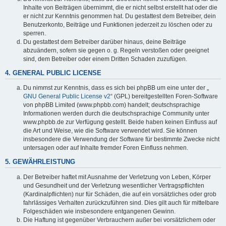
Inhalte von Beiträgen übernimmt, die er nicht selbst erstellt hat oder die
er nicht zur Kenntnis genommen hat. Du gestattest dem Betreiber, dein
Benutzerkonto, Beiträge und Funktionen jederzeit zu löschen oder zu
sperren.
Du gestattest dem Betreiber darüber hinaus, deine Beiträge
abzuändern, sofern sie gegen o. g. Regeln verstoßen oder geeignet
sind, dem Betreiber oder einem Dritten Schaden zuzufügen.
4. GENERAL PUBLIC LICENSE
Du nimmst zur Kenntnis, dass es sich bei phpBB um eine unter der „
GNU General Public License v2
“ (GPL) bereitgestellten Foren-Software
von phpBB Limited (www.phpbb.com) handelt; deutschsprachige
Informationen werden durch die deutschsprachige Community unter
www.phpbb.de zur Verfügung gestellt. Beide haben keinen Einfluss auf
die Art und Weise, wie die Software verwendet wird. Sie können
insbesondere die Verwendung der Software für bestimmte Zwecke nicht
untersagen oder auf Inhalte fremder Foren Einfluss nehmen.
5. GEWÄHRLEISTUNG
Der Betreiber haftet mit Ausnahme der Verletzung von Leben, Körper
und Gesundheit und der Verletzung wesentlicher Vertragspflichten
(Kardinalpflichten) nur für Schäden, die auf ein vorsätzliches oder grob
fahrlässiges Verhalten zurückzuführen sind. Dies gilt auch für mittelbare
Folgeschäden wie insbesondere entgangenen Gewinn.
Die Haftung ist gegenüber Verbrauchern außer bei vorsätzlichem oder