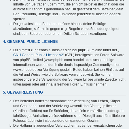
Inhalte von Beiträgen übernimmt, die er nicht selbst erstellt hat oder die
er nicht zur Kenntnis genommen hat. Du gestattest dem Betreiber, dein
Benutzerkonto, Beiträge und Funktionen jederzeit zu löschen oder zu
sperren.
Du gestattest dem Betreiber darüber hinaus, deine Beiträge
abzuändern, sofern sie gegen o. g. Regeln verstoßen oder geeignet
sind, dem Betreiber oder einem Dritten Schaden zuzufügen.
4. GENERAL PUBLIC LICENSE
Du nimmst zur Kenntnis, dass es sich bei phpBB um eine unter der „
GNU General Public License v2
“ (GPL) bereitgestellten Foren-Software
von phpBB Limited (www.phpbb.com) handelt; deutschsprachige
Informationen werden durch die deutschsprachige Community unter
www.phpbb.de zur Verfügung gestellt. Beide haben keinen Einfluss auf
die Art und Weise, wie die Software verwendet wird. Sie können
insbesondere die Verwendung der Software für bestimmte Zwecke nicht
untersagen oder auf Inhalte fremder Foren Einfluss nehmen.
5. GEWÄHRLEISTUNG
Der Betreiber haftet mit Ausnahme der Verletzung von Leben, Körper
und Gesundheit und der Verletzung wesentlicher Vertragspflichten
(Kardinalpflichten) nur für Schäden, die auf ein vorsätzliches oder grob
fahrlässiges Verhalten zurückzuführen sind. Dies gilt auch für mittelbare
Folgeschäden wie insbesondere entgangenen Gewinn.
Die Haftung ist gegenüber Verbrauchern außer bei vorsätzlichem oder