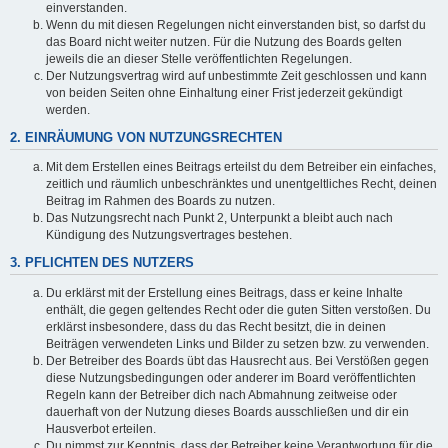
einverstanden.
Wenn du mit diesen Regelungen nicht einverstanden bist, so darfst du
das Board nicht weiter nutzen. Für die Nutzung des Boards gelten
jeweils die an dieser Stelle veröffentlichten Regelungen.
Der Nutzungsvertrag wird auf unbestimmte Zeit geschlossen und kann
von beiden Seiten ohne Einhaltung einer Frist jederzeit gekündigt
werden.
2. EINRÄUMUNG VON NUTZUNGSRECHTEN
Mit dem Erstellen eines Beitrags erteilst du dem Betreiber ein einfaches,
zeitlich und räumlich unbeschränktes und unentgeltliches Recht, deinen
Beitrag im Rahmen des Boards zu nutzen.
Das Nutzungsrecht nach Punkt 2, Unterpunkt a bleibt auch nach
Kündigung des Nutzungsvertrages bestehen.
3. PFLICHTEN DES NUTZERS
Du erklärst mit der Erstellung eines Beitrags, dass er keine Inhalte
enthält, die gegen geltendes Recht oder die guten Sitten verstoßen. Du
erklärst insbesondere, dass du das Recht besitzt, die in deinen
Beiträgen verwendeten Links und Bilder zu setzen bzw. zu verwenden.
Der Betreiber des Boards übt das Hausrecht aus. Bei Verstößen gegen
diese Nutzungsbedingungen oder anderer im Board veröffentlichten
Regeln kann der Betreiber dich nach Abmahnung zeitweise oder
dauerhaft von der Nutzung dieses Boards ausschließen und dir ein
Hausverbot erteilen.
Du nimmst zur Kenntnis, dass der Betreiber keine Verantwortung für die