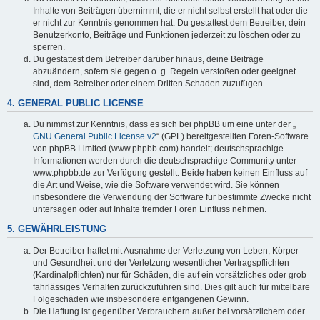
Inhalte von Beiträgen übernimmt, die er nicht selbst erstellt hat oder die
er nicht zur Kenntnis genommen hat. Du gestattest dem Betreiber, dein
Benutzerkonto, Beiträge und Funktionen jederzeit zu löschen oder zu
sperren.
Du gestattest dem Betreiber darüber hinaus, deine Beiträge
abzuändern, sofern sie gegen o. g. Regeln verstoßen oder geeignet
sind, dem Betreiber oder einem Dritten Schaden zuzufügen.
4. GENERAL PUBLIC LICENSE
Du nimmst zur Kenntnis, dass es sich bei phpBB um eine unter der „
GNU General Public License v2
“ (GPL) bereitgestellten Foren-Software
von phpBB Limited (www.phpbb.com) handelt; deutschsprachige
Informationen werden durch die deutschsprachige Community unter
www.phpbb.de zur Verfügung gestellt. Beide haben keinen Einfluss auf
die Art und Weise, wie die Software verwendet wird. Sie können
insbesondere die Verwendung der Software für bestimmte Zwecke nicht
untersagen oder auf Inhalte fremder Foren Einfluss nehmen.
5. GEWÄHRLEISTUNG
Der Betreiber haftet mit Ausnahme der Verletzung von Leben, Körper
und Gesundheit und der Verletzung wesentlicher Vertragspflichten
(Kardinalpflichten) nur für Schäden, die auf ein vorsätzliches oder grob
fahrlässiges Verhalten zurückzuführen sind. Dies gilt auch für mittelbare
Folgeschäden wie insbesondere entgangenen Gewinn.
Die Haftung ist gegenüber Verbrauchern außer bei vorsätzlichem oder