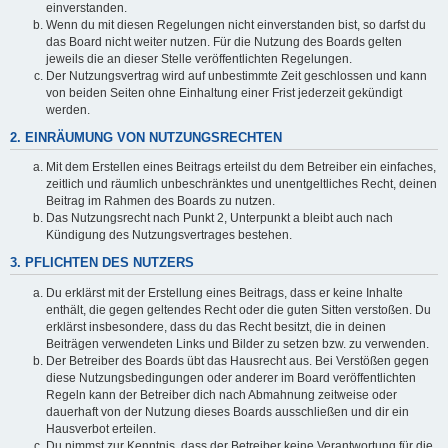
einverstanden.
Wenn du mit diesen Regelungen nicht einverstanden bist, so darfst du
das Board nicht weiter nutzen. Für die Nutzung des Boards gelten
jeweils die an dieser Stelle veröffentlichten Regelungen.
Der Nutzungsvertrag wird auf unbestimmte Zeit geschlossen und kann
von beiden Seiten ohne Einhaltung einer Frist jederzeit gekündigt
werden.
2. EINRÄUMUNG VON NUTZUNGSRECHTEN
Mit dem Erstellen eines Beitrags erteilst du dem Betreiber ein einfaches,
zeitlich und räumlich unbeschränktes und unentgeltliches Recht, deinen
Beitrag im Rahmen des Boards zu nutzen.
Das Nutzungsrecht nach Punkt 2, Unterpunkt a bleibt auch nach
Kündigung des Nutzungsvertrages bestehen.
3. PFLICHTEN DES NUTZERS
Du erklärst mit der Erstellung eines Beitrags, dass er keine Inhalte
enthält, die gegen geltendes Recht oder die guten Sitten verstoßen. Du
erklärst insbesondere, dass du das Recht besitzt, die in deinen
Beiträgen verwendeten Links und Bilder zu setzen bzw. zu verwenden.
Der Betreiber des Boards übt das Hausrecht aus. Bei Verstößen gegen
diese Nutzungsbedingungen oder anderer im Board veröffentlichten
Regeln kann der Betreiber dich nach Abmahnung zeitweise oder
dauerhaft von der Nutzung dieses Boards ausschließen und dir ein
Hausverbot erteilen.
Du nimmst zur Kenntnis, dass der Betreiber keine Verantwortung für die