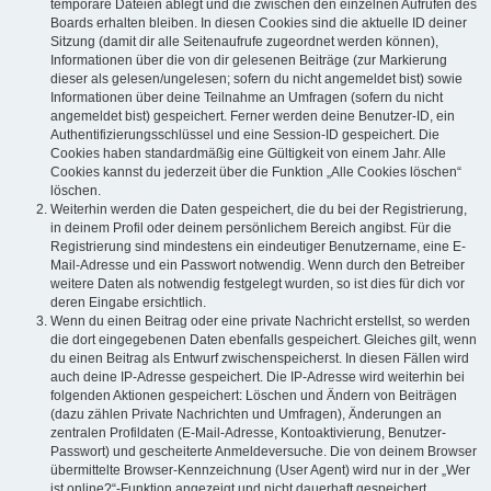
temporäre Dateien ablegt und die zwischen den einzelnen Aufrufen des
Boards erhalten bleiben. In diesen Cookies sind die aktuelle ID deiner
Sitzung (damit dir alle Seitenaufrufe zugeordnet werden können),
Informationen über die von dir gelesenen Beiträge (zur Markierung
dieser als gelesen/ungelesen; sofern du nicht angemeldet bist) sowie
Informationen über deine Teilnahme an Umfragen (sofern du nicht
angemeldet bist) gespeichert. Ferner werden deine Benutzer-ID, ein
Authentifizierungsschlüssel und eine Session-ID gespeichert. Die
Cookies haben standardmäßig eine Gültigkeit von einem Jahr. Alle
Cookies kannst du jederzeit über die Funktion „Alle Cookies löschen“
löschen.
Weiterhin werden die Daten gespeichert, die du bei der Registrierung,
in deinem Profil oder deinem persönlichem Bereich angibst. Für die
Registrierung sind mindestens ein eindeutiger Benutzername, eine E-
Mail-Adresse und ein Passwort notwendig. Wenn durch den Betreiber
weitere Daten als notwendig festgelegt wurden, so ist dies für dich vor
deren Eingabe ersichtlich.
Wenn du einen Beitrag oder eine private Nachricht erstellst, so werden
die dort eingegebenen Daten ebenfalls gespeichert. Gleiches gilt, wenn
du einen Beitrag als Entwurf zwischenspeicherst. In diesen Fällen wird
auch deine IP-Adresse gespeichert. Die IP-Adresse wird weiterhin bei
folgenden Aktionen gespeichert: Löschen und Ändern von Beiträgen
(dazu zählen Private Nachrichten und Umfragen), Änderungen an
zentralen Profildaten (E-Mail-Adresse, Kontoaktivierung, Benutzer-
Passwort) und gescheiterte Anmeldeversuche. Die von deinem Browser
übermittelte Browser-Kennzeichnung (User Agent) wird nur in der „Wer
ist online?“-Funktion angezeigt und nicht dauerhaft gespeichert.