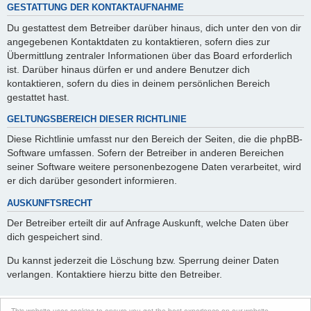
GESTATTUNG DER KONTAKTAUFNAHME
Du gestattest dem Betreiber darüber hinaus, dich unter den von dir
angegebenen Kontaktdaten zu kontaktieren, sofern dies zur
Übermittlung zentraler Informationen über das Board erforderlich
ist. Darüber hinaus dürfen er und andere Benutzer dich
kontaktieren, sofern du dies in deinem persönlichen Bereich
gestattet hast.
GELTUNGSBEREICH DIESER RICHTLINIE
Diese Richtlinie umfasst nur den Bereich der Seiten, die die phpBB-
Software umfassen. Sofern der Betreiber in anderen Bereichen
seiner Software weitere personenbezogene Daten verarbeitet, wird
er dich darüber gesondert informieren.
AUSKUNFTSRECHT
Der Betreiber erteilt dir auf Anfrage Auskunft, welche Daten über
dich gespeichert sind.
Du kannst jederzeit die Löschung bzw. Sperrung deiner Daten
verlangen. Kontaktiere hierzu bitte den Betreiber.
This website uses cookies to ensure you get the best experience on our website
Foren-Übersicht
Alle Cookies löschen
Alle Zeiten sind
UTC+01:00