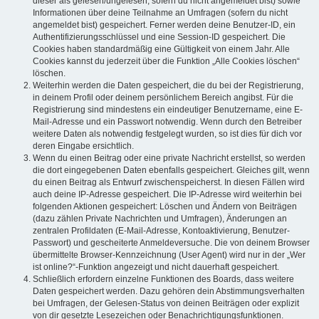
dieser als gelesen/ungelesen; sofern du nicht angemeldet bist) sowie
Informationen über deine Teilnahme an Umfragen (sofern du nicht
angemeldet bist) gespeichert. Ferner werden deine Benutzer-ID, ein
Authentifizierungsschlüssel und eine Session-ID gespeichert. Die
Cookies haben standardmäßig eine Gültigkeit von einem Jahr. Alle
Cookies kannst du jederzeit über die Funktion „Alle Cookies löschen“
löschen.
Weiterhin werden die Daten gespeichert, die du bei der Registrierung,
in deinem Profil oder deinem persönlichem Bereich angibst. Für die
Registrierung sind mindestens ein eindeutiger Benutzername, eine E-
Mail-Adresse und ein Passwort notwendig. Wenn durch den Betreiber
weitere Daten als notwendig festgelegt wurden, so ist dies für dich vor
deren Eingabe ersichtlich.
Wenn du einen Beitrag oder eine private Nachricht erstellst, so werden
die dort eingegebenen Daten ebenfalls gespeichert. Gleiches gilt, wenn
du einen Beitrag als Entwurf zwischenspeicherst. In diesen Fällen wird
auch deine IP-Adresse gespeichert. Die IP-Adresse wird weiterhin bei
folgenden Aktionen gespeichert: Löschen und Ändern von Beiträgen
(dazu zählen Private Nachrichten und Umfragen), Änderungen an
zentralen Profildaten (E-Mail-Adresse, Kontoaktivierung, Benutzer-
Passwort) und gescheiterte Anmeldeversuche. Die von deinem Browser
übermittelte Browser-Kennzeichnung (User Agent) wird nur in der „Wer
ist online?“-Funktion angezeigt und nicht dauerhaft gespeichert.
Schließlich erfordern einzelne Funktionen des Boards, dass weitere
Daten gespeichert werden. Dazu gehören dein Abstimmungsverhalten
bei Umfragen, der Gelesen-Status von deinen Beiträgen oder explizit
von dir gesetzte Lesezeichen oder Benachrichtigungsfunktionen.