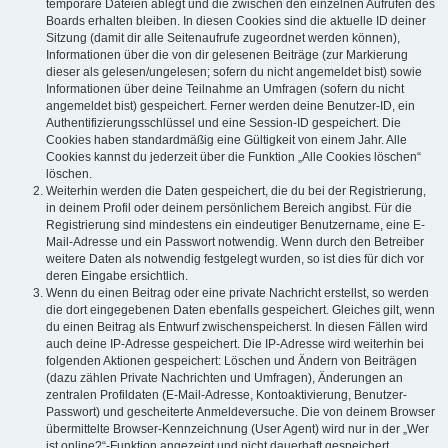
temporäre Dateien ablegt und die zwischen den einzelnen Aufrufen des
Boards erhalten bleiben. In diesen Cookies sind die aktuelle ID deiner
Sitzung (damit dir alle Seitenaufrufe zugeordnet werden können),
Informationen über die von dir gelesenen Beiträge (zur Markierung
dieser als gelesen/ungelesen; sofern du nicht angemeldet bist) sowie
Informationen über deine Teilnahme an Umfragen (sofern du nicht
angemeldet bist) gespeichert. Ferner werden deine Benutzer-ID, ein
Authentifizierungsschlüssel und eine Session-ID gespeichert. Die
Cookies haben standardmäßig eine Gültigkeit von einem Jahr. Alle
Cookies kannst du jederzeit über die Funktion „Alle Cookies löschen“
löschen.
Weiterhin werden die Daten gespeichert, die du bei der Registrierung,
in deinem Profil oder deinem persönlichem Bereich angibst. Für die
Registrierung sind mindestens ein eindeutiger Benutzername, eine E-
Mail-Adresse und ein Passwort notwendig. Wenn durch den Betreiber
weitere Daten als notwendig festgelegt wurden, so ist dies für dich vor
deren Eingabe ersichtlich.
Wenn du einen Beitrag oder eine private Nachricht erstellst, so werden
die dort eingegebenen Daten ebenfalls gespeichert. Gleiches gilt, wenn
du einen Beitrag als Entwurf zwischenspeicherst. In diesen Fällen wird
auch deine IP-Adresse gespeichert. Die IP-Adresse wird weiterhin bei
folgenden Aktionen gespeichert: Löschen und Ändern von Beiträgen
(dazu zählen Private Nachrichten und Umfragen), Änderungen an
zentralen Profildaten (E-Mail-Adresse, Kontoaktivierung, Benutzer-
Passwort) und gescheiterte Anmeldeversuche. Die von deinem Browser
übermittelte Browser-Kennzeichnung (User Agent) wird nur in der „Wer
ist online?“-Funktion angezeigt und nicht dauerhaft gespeichert.