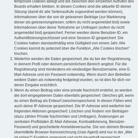
temporäre Dateien ablegt und die zwischen den einzelnen Aufrufen des
Boards erhalten bleiben. In diesen Cookies sind die aktuelle ID deiner
Sitzung (damit dir alle Seitenaufrufe zugeordnet werden können),
Informationen über die von dir gelesenen Beiträge (zur Markierung
dieser als gelesen/ungelesen; sofern du nicht angemeldet bist) sowie
Informationen über deine Teilnahme an Umfragen (sofern du nicht
angemeldet bist) gespeichert. Ferner werden deine Benutzer-ID, ein
Authentifizierungsschlüssel und eine Session-ID gespeichert. Die
Cookies haben standardmäßig eine Gültigkeit von einem Jahr. Alle
Cookies kannst du jederzeit über die Funktion „Alle Cookies löschen“
löschen.
Weiterhin werden die Daten gespeichert, die du bei der Registrierung,
in deinem Profil oder deinem persönlichem Bereich angibst. Für die
Registrierung sind mindestens ein eindeutiger Benutzername, eine E-
Mail-Adresse und ein Passwort notwendig. Wenn durch den Betreiber
weitere Daten als notwendig festgelegt wurden, so ist dies für dich vor
deren Eingabe ersichtlich.
Wenn du einen Beitrag oder eine private Nachricht erstellst, so werden
die dort eingegebenen Daten ebenfalls gespeichert. Gleiches gilt, wenn
du einen Beitrag als Entwurf zwischenspeicherst. In diesen Fällen wird
auch deine IP-Adresse gespeichert. Die IP-Adresse wird weiterhin bei
folgenden Aktionen gespeichert: Löschen und Ändern von Beiträgen
(dazu zählen Private Nachrichten und Umfragen), Änderungen an
zentralen Profildaten (E-Mail-Adresse, Kontoaktivierung, Benutzer-
Passwort) und gescheiterte Anmeldeversuche. Die von deinem Browser
übermittelte Browser-Kennzeichnung (User Agent) wird nur in der „Wer
ist online?“-Funktion angezeigt und nicht dauerhaft gespeichert.