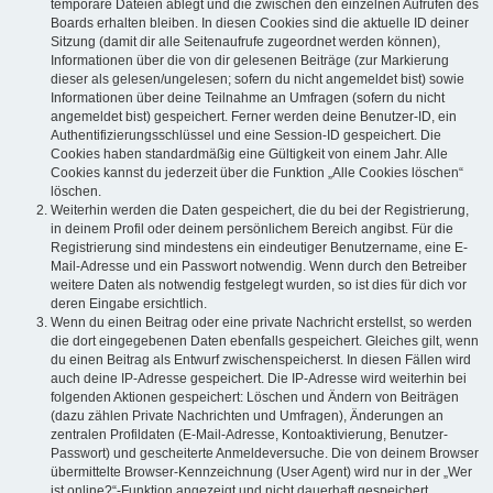
temporäre Dateien ablegt und die zwischen den einzelnen Aufrufen des
Boards erhalten bleiben. In diesen Cookies sind die aktuelle ID deiner
Sitzung (damit dir alle Seitenaufrufe zugeordnet werden können),
Informationen über die von dir gelesenen Beiträge (zur Markierung
dieser als gelesen/ungelesen; sofern du nicht angemeldet bist) sowie
Informationen über deine Teilnahme an Umfragen (sofern du nicht
angemeldet bist) gespeichert. Ferner werden deine Benutzer-ID, ein
Authentifizierungsschlüssel und eine Session-ID gespeichert. Die
Cookies haben standardmäßig eine Gültigkeit von einem Jahr. Alle
Cookies kannst du jederzeit über die Funktion „Alle Cookies löschen“
löschen.
Weiterhin werden die Daten gespeichert, die du bei der Registrierung,
in deinem Profil oder deinem persönlichem Bereich angibst. Für die
Registrierung sind mindestens ein eindeutiger Benutzername, eine E-
Mail-Adresse und ein Passwort notwendig. Wenn durch den Betreiber
weitere Daten als notwendig festgelegt wurden, so ist dies für dich vor
deren Eingabe ersichtlich.
Wenn du einen Beitrag oder eine private Nachricht erstellst, so werden
die dort eingegebenen Daten ebenfalls gespeichert. Gleiches gilt, wenn
du einen Beitrag als Entwurf zwischenspeicherst. In diesen Fällen wird
auch deine IP-Adresse gespeichert. Die IP-Adresse wird weiterhin bei
folgenden Aktionen gespeichert: Löschen und Ändern von Beiträgen
(dazu zählen Private Nachrichten und Umfragen), Änderungen an
zentralen Profildaten (E-Mail-Adresse, Kontoaktivierung, Benutzer-
Passwort) und gescheiterte Anmeldeversuche. Die von deinem Browser
übermittelte Browser-Kennzeichnung (User Agent) wird nur in der „Wer
ist online?“-Funktion angezeigt und nicht dauerhaft gespeichert.