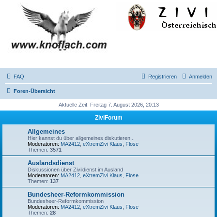
FAQ
Registrieren
Anmelden
Foren-Übersicht
Aktuelle Zeit: Freitag 7. August 2026, 20:13
ZiviForum
Allgemeines
Hier kannst du über allgemeines diskutieren...
Moderatoren:
MA2412
,
eXtremZivi Klaus
,
Flose
Themen:
3571
Auslandsdienst
Diskussionen über Zivildienst im Ausland
Moderatoren:
MA2412
,
eXtremZivi Klaus
,
Flose
Themen:
137
Bundesheer-Reformkommission
Bundesheer-Reformkommission
Moderatoren:
MA2412
,
eXtremZivi Klaus
,
Flose
Themen:
28