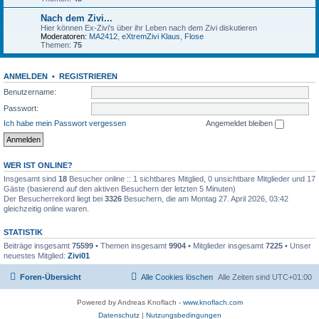
Nach dem Zivi...
Hier können Ex-Zivi's über ihr Leben nach dem Zivi diskutieren
Moderatoren:
MA2412
,
eXtremZivi Klaus
,
Flose
Themen:
75
ANMELDEN
•
REGISTRIEREN
Benutzername:
Passwort:
Ich habe mein Passwort vergessen
Angemeldet bleiben
WER IST ONLINE?
Insgesamt sind
18
Besucher online :: 1 sichtbares Mitglied, 0 unsichtbare Mitglieder und 17
Gäste (basierend auf den aktiven Besuchern der letzten 5 Minuten)
Der Besucherrekord liegt bei
3326
Besuchern, die am Montag 27. April 2026, 03:42
gleichzeitig online waren.
STATISTIK
Beiträge insgesamt
75599
• Themen insgesamt
9904
• Mitglieder insgesamt
7225
• Unser
neuestes Mitglied:
Zivi01
Foren-Übersicht
Alle Cookies löschen
Alle Zeiten sind
UTC+01:00
Powered by Andreas Knoflach -
www.knoflach.com
Datenschutz
|
Nutzungsbedingungen