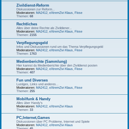
Zivildienst-Reform
Diskussionen zur Reform...
Moderatoren:
MA2412
,
eXtremZivi Klaus
,
Flose
Themen:
68
Rechtliches
Alles über deine Rechte als Zivildiener...
Moderatoren:
MA2412
,
eXtremZivi Klaus
,
Flose
Themen:
2155
Verpflegungsgeld
Infos und Diskussionen rund um das Thema Verpflegungsgeld
Moderatoren:
MA2412
,
eXtremZivi Klaus
,
Flose
Themen:
1763
Medienberichte (Sammlung)
Hier kannst du Medienberichte über den Zivildienst posten
Moderatoren:
MA2412
,
eXtremZivi Klaus
,
Flose
Themen:
407
Fun und Diverses
Lustiges, Links und anderes...
Moderatoren:
MA2412
,
eXtremZivi Klaus
,
Flose
Themen:
255
Mobilfunk & Handy
Alles über Handy's
Moderatoren:
MA2412
,
eXtremZivi Klaus
Themen:
33
PC,Internet,Games
Diskussionen über PC Probleme, Internet und Spiele
Moderatoren:
MA2412
,
eXtremZivi Klaus
Themen:
45