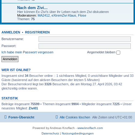
Nach dem Zivi...
Hier können Ex-Zivi's über ihr Leben nach dem Zivi diskutieren
Moderatoren:
MA2412
,
eXtremZivi Klaus
,
Flose
Themen:
75
ANMELDEN
•
REGISTRIEREN
Benutzername:
Passwort:
Ich habe mein Passwort vergessen
Angemeldet bleiben
WER IST ONLINE?
Insgesamt sind
34
Besucher online :: 1 sichtbares Mitglied, 0 unsichtbare Mitglieder und 33
Gäste (basierend auf den aktiven Besuchern der letzten 5 Minuten)
Der Besucherrekord liegt bei
3326
Besuchern, die am Montag 27. April 2026, 03:42
gleichzeitig online waren.
STATISTIK
Beiträge insgesamt
75599
• Themen insgesamt
9904
• Mitglieder insgesamt
7225
• Unser
neuestes Mitglied:
Zivi01
Foren-Übersicht
Alle Cookies löschen
Alle Zeiten sind
UTC+01:00
Powered by Andreas Knoflach -
www.knoflach.com
Datenschutz
|
Nutzungsbedingungen