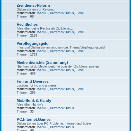
Zivildienst-Reform
Diskussionen zur Reform...
Moderatoren:
MA2412
,
eXtremZivi Klaus
,
Flose
Themen:
68
Rechtliches
Alles über deine Rechte als Zivildiener...
Moderatoren:
MA2412
,
eXtremZivi Klaus
,
Flose
Themen:
2155
Verpflegungsgeld
Infos und Diskussionen rund um das Thema Verpflegungsgeld
Moderatoren:
MA2412
,
eXtremZivi Klaus
,
Flose
Themen:
1763
Medienberichte (Sammlung)
Hier kannst du Medienberichte über den Zivildienst posten
Moderatoren:
MA2412
,
eXtremZivi Klaus
,
Flose
Themen:
407
Fun und Diverses
Lustiges, Links und anderes...
Moderatoren:
MA2412
,
eXtremZivi Klaus
,
Flose
Themen:
255
Mobilfunk & Handy
Alles über Handy's
Moderatoren:
MA2412
,
eXtremZivi Klaus
Themen:
33
PC,Internet,Games
Diskussionen über PC Probleme, Internet und Spiele
Moderatoren:
MA2412
,
eXtremZivi Klaus
Themen:
45