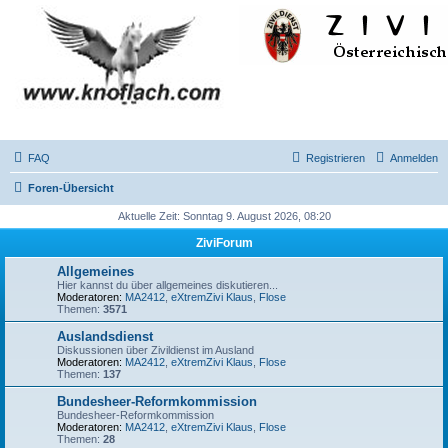
FAQ
Registrieren
Anmelden
Foren-Übersicht
Aktuelle Zeit: Sonntag 9. August 2026, 08:20
ZiviForum
Allgemeines
Hier kannst du über allgemeines diskutieren...
Moderatoren:
MA2412
,
eXtremZivi Klaus
,
Flose
Themen:
3571
Auslandsdienst
Diskussionen über Zivildienst im Ausland
Moderatoren:
MA2412
,
eXtremZivi Klaus
,
Flose
Themen:
137
Bundesheer-Reformkommission
Bundesheer-Reformkommission
Moderatoren:
MA2412
,
eXtremZivi Klaus
,
Flose
Themen:
28