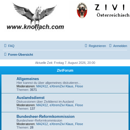
FAQ
Registrieren
Anmelden
Foren-Übersicht
Aktuelle Zeit: Freitag 7. August 2026, 20:00
ZiviForum
Allgemeines
Hier kannst du über allgemeines diskutieren...
Moderatoren:
MA2412
,
eXtremZivi Klaus
,
Flose
Themen:
3571
Auslandsdienst
Diskussionen über Zivildienst im Ausland
Moderatoren:
MA2412
,
eXtremZivi Klaus
,
Flose
Themen:
137
Bundesheer-Reformkommission
Bundesheer-Reformkommission
Moderatoren:
MA2412
,
eXtremZivi Klaus
,
Flose
Themen:
28