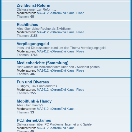
Zivildienst-Reform
Diskussionen zur Reform...
Moderatoren:
MA2412
,
eXtremZivi Klaus
,
Flose
Themen:
68
Rechtliches
Alles über deine Rechte als Zivildiener...
Moderatoren:
MA2412
,
eXtremZivi Klaus
,
Flose
Themen:
2155
Verpflegungsgeld
Infos und Diskussionen rund um das Thema Verpflegungsgeld
Moderatoren:
MA2412
,
eXtremZivi Klaus
,
Flose
Themen:
1763
Medienberichte (Sammlung)
Hier kannst du Medienberichte über den Zivildienst posten
Moderatoren:
MA2412
,
eXtremZivi Klaus
,
Flose
Themen:
407
Fun und Diverses
Lustiges, Links und anderes...
Moderatoren:
MA2412
,
eXtremZivi Klaus
,
Flose
Themen:
255
Mobilfunk & Handy
Alles über Handy's
Moderatoren:
MA2412
,
eXtremZivi Klaus
Themen:
33
PC,Internet,Games
Diskussionen über PC Probleme, Internet und Spiele
Moderatoren:
MA2412
,
eXtremZivi Klaus
Themen:
45