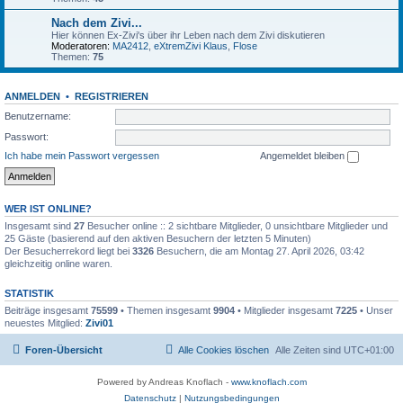
Nach dem Zivi...
Hier können Ex-Zivi's über ihr Leben nach dem Zivi diskutieren
Moderatoren:
MA2412
,
eXtremZivi Klaus
,
Flose
Themen:
75
ANMELDEN
•
REGISTRIEREN
Benutzername:
Passwort:
Ich habe mein Passwort vergessen
Angemeldet bleiben
WER IST ONLINE?
Insgesamt sind
27
Besucher online :: 2 sichtbare Mitglieder, 0 unsichtbare Mitglieder und
25 Gäste (basierend auf den aktiven Besuchern der letzten 5 Minuten)
Der Besucherrekord liegt bei
3326
Besuchern, die am Montag 27. April 2026, 03:42
gleichzeitig online waren.
STATISTIK
Beiträge insgesamt
75599
• Themen insgesamt
9904
• Mitglieder insgesamt
7225
• Unser
neuestes Mitglied:
Zivi01
Foren-Übersicht
Alle Cookies löschen
Alle Zeiten sind
UTC+01:00
Powered by Andreas Knoflach -
www.knoflach.com
Datenschutz
|
Nutzungsbedingungen