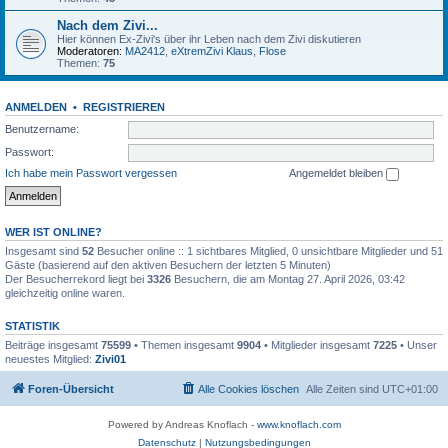
Nach dem Zivi...
Hier können Ex-Zivi's über ihr Leben nach dem Zivi diskutieren
Moderatoren:
MA2412
,
eXtremZivi Klaus
,
Flose
Themen:
75
ANMELDEN
•
REGISTRIEREN
Benutzername:
Passwort:
Ich habe mein Passwort vergessen
Angemeldet bleiben
WER IST ONLINE?
Insgesamt sind
52
Besucher online :: 1 sichtbares Mitglied, 0 unsichtbare Mitglieder und 51
Gäste (basierend auf den aktiven Besuchern der letzten 5 Minuten)
Der Besucherrekord liegt bei
3326
Besuchern, die am Montag 27. April 2026, 03:42
gleichzeitig online waren.
STATISTIK
Beiträge insgesamt
75599
• Themen insgesamt
9904
• Mitglieder insgesamt
7225
• Unser
neuestes Mitglied:
Zivi01
Foren-Übersicht
Alle Cookies löschen
Alle Zeiten sind
UTC+01:00
Powered by Andreas Knoflach -
www.knoflach.com
Datenschutz
|
Nutzungsbedingungen