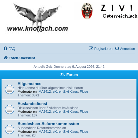
FAQ
Registrieren
Anmelden
Foren-Übersicht
Aktuelle Zeit: Donnerstag 6. August 2026, 21:42
ZiviForum
Allgemeines
Hier kannst du über allgemeines diskutieren...
Moderatoren:
MA2412
,
eXtremZivi Klaus
,
Flose
Themen:
3571
Auslandsdienst
Diskussionen über Zivildienst im Ausland
Moderatoren:
MA2412
,
eXtremZivi Klaus
,
Flose
Themen:
137
Bundesheer-Reformkommission
Bundesheer-Reformkommission
Moderatoren:
MA2412
,
eXtremZivi Klaus
,
Flose
Themen:
28