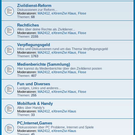
Zivildienst-Reform
Diskussionen zur Reform...
Moderatoren:
MA2412
,
eXtremZivi Klaus
,
Flose
Themen:
68
Rechtliches
Alles über deine Rechte als Zivildiener...
Moderatoren:
MA2412
,
eXtremZivi Klaus
,
Flose
Themen:
2155
Verpflegungsgeld
Infos und Diskussionen rund um das Thema Verpflegungsgeld
Moderatoren:
MA2412
,
eXtremZivi Klaus
,
Flose
Themen:
1763
Medienberichte (Sammlung)
Hier kannst du Medienberichte über den Zivildienst posten
Moderatoren:
MA2412
,
eXtremZivi Klaus
,
Flose
Themen:
407
Fun und Diverses
Lustiges, Links und anderes...
Moderatoren:
MA2412
,
eXtremZivi Klaus
,
Flose
Themen:
255
Mobilfunk & Handy
Alles über Handy's
Moderatoren:
MA2412
,
eXtremZivi Klaus
Themen:
33
PC,Internet,Games
Diskussionen über PC Probleme, Internet und Spiele
Moderatoren:
MA2412
,
eXtremZivi Klaus
Themen:
45