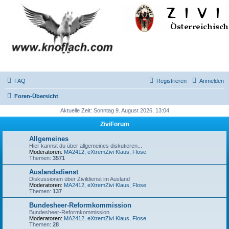
FAQ
Registrieren
Anmelden
Foren-Übersicht
Aktuelle Zeit: Sonntag 9. August 2026, 13:04
ZiviForum
Allgemeines
Hier kannst du über allgemeines diskutieren...
Moderatoren:
MA2412
,
eXtremZivi Klaus
,
Flose
Themen:
3571
Auslandsdienst
Diskussionen über Zivildienst im Ausland
Moderatoren:
MA2412
,
eXtremZivi Klaus
,
Flose
Themen:
137
Bundesheer-Reformkommission
Bundesheer-Reformkommission
Moderatoren:
MA2412
,
eXtremZivi Klaus
,
Flose
Themen:
28