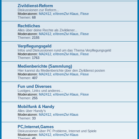
Zivildienst-Reform
Diskussionen zur Reform...
Moderatoren:
MA2412
,
eXtremZivi Klaus
,
Flose
Themen:
68
Rechtliches
Alles über deine Rechte als Zivildiener...
Moderatoren:
MA2412
,
eXtremZivi Klaus
,
Flose
Themen:
2155
Verpflegungsgeld
Infos und Diskussionen rund um das Thema Verpflegungsgeld
Moderatoren:
MA2412
,
eXtremZivi Klaus
,
Flose
Themen:
1763
Medienberichte (Sammlung)
Hier kannst du Medienberichte über den Zivildienst posten
Moderatoren:
MA2412
,
eXtremZivi Klaus
,
Flose
Themen:
407
Fun und Diverses
Lustiges, Links und anderes...
Moderatoren:
MA2412
,
eXtremZivi Klaus
,
Flose
Themen:
255
Mobilfunk & Handy
Alles über Handy's
Moderatoren:
MA2412
,
eXtremZivi Klaus
Themen:
33
PC,Internet,Games
Diskussionen über PC Probleme, Internet und Spiele
Moderatoren:
MA2412
,
eXtremZivi Klaus
Themen:
45