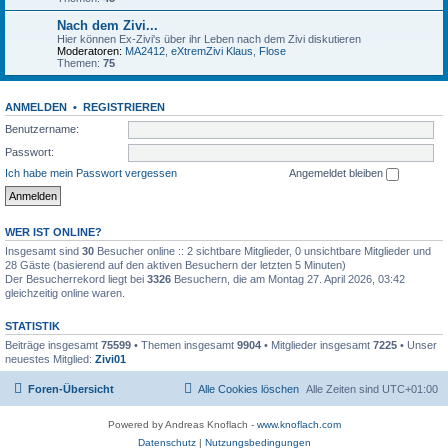
Nach dem Zivi...
Hier können Ex-Zivi's über ihr Leben nach dem Zivi diskutieren
Moderatoren:
MA2412
,
eXtremZivi Klaus
,
Flose
Themen:
75
ANMELDEN
•
REGISTRIEREN
Benutzername:
Passwort:
Ich habe mein Passwort vergessen
Angemeldet bleiben
WER IST ONLINE?
Insgesamt sind
30
Besucher online :: 2 sichtbare Mitglieder, 0 unsichtbare Mitglieder und
28 Gäste (basierend auf den aktiven Besuchern der letzten 5 Minuten)
Der Besucherrekord liegt bei
3326
Besuchern, die am Montag 27. April 2026, 03:42
gleichzeitig online waren.
STATISTIK
Beiträge insgesamt
75599
• Themen insgesamt
9904
• Mitglieder insgesamt
7225
• Unser
neuestes Mitglied:
Zivi01
Foren-Übersicht
Alle Cookies löschen
Alle Zeiten sind
UTC+01:00
Powered by Andreas Knoflach -
www.knoflach.com
Datenschutz
|
Nutzungsbedingungen