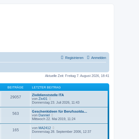
Registrieren
Anmelden
Aktuelle Zeit: Freitag 7. August 2026, 18:41
BEITRÄGE
LETZTER BEITRAG
Zivildienststelle ITA
29057
N
von
Zivi01
e
Donnerstag 23. Juli 2026, 11:43
u
e
Geschenkideen für Berufssolda…
563
s
N
von
Danniel
t
e
Mittwoch 22. Mai 2019, 11:24
e
u
r
e
N
von
MA2412
B
165
s
e
Donnerstag 28. September 2006, 12:37
e
t
u
i
e
e