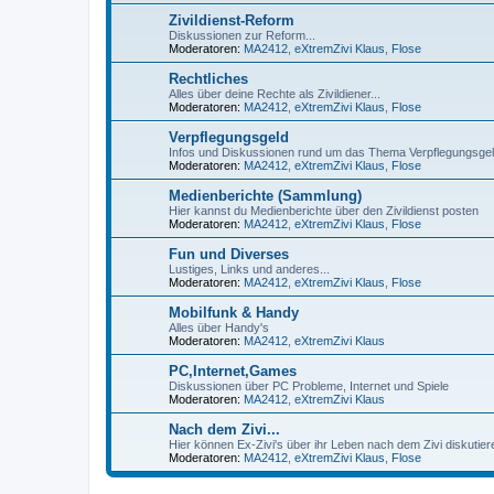
Zivildienst-Reform
Diskussionen zur Reform...
Moderatoren:
MA2412
,
eXtremZivi Klaus
,
Flose
Rechtliches
Alles über deine Rechte als Zivildiener...
Moderatoren:
MA2412
,
eXtremZivi Klaus
,
Flose
Verpflegungsgeld
Infos und Diskussionen rund um das Thema Verpflegungsge
Moderatoren:
MA2412
,
eXtremZivi Klaus
,
Flose
Medienberichte (Sammlung)
Hier kannst du Medienberichte über den Zivildienst posten
Moderatoren:
MA2412
,
eXtremZivi Klaus
,
Flose
Fun und Diverses
Lustiges, Links und anderes...
Moderatoren:
MA2412
,
eXtremZivi Klaus
,
Flose
Mobilfunk & Handy
Alles über Handy's
Moderatoren:
MA2412
,
eXtremZivi Klaus
PC,Internet,Games
Diskussionen über PC Probleme, Internet und Spiele
Moderatoren:
MA2412
,
eXtremZivi Klaus
Nach dem Zivi...
Hier können Ex-Zivi's über ihr Leben nach dem Zivi diskutier
Moderatoren:
MA2412
,
eXtremZivi Klaus
,
Flose