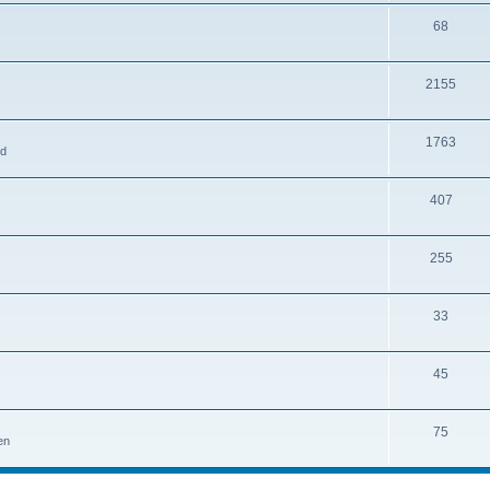
68
2155
1763
ld
407
255
33
45
75
en