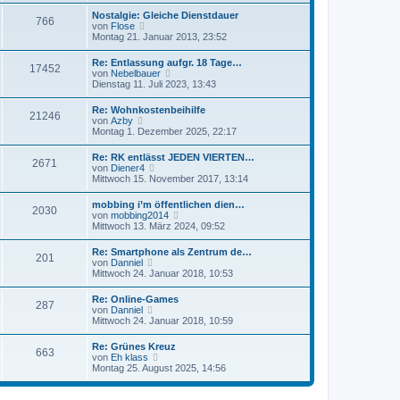
t
r
s
r
Nostalgie: Gleiche Dienstdauer
B
766
t
a
N
von
Flose
e
e
g
e
Montag 21. Januar 2013, 23:52
i
r
u
t
B
e
r
Re: Entlassung aufgr. 18 Tage…
e
17452
s
a
N
von
Nebelbauer
i
t
g
e
Dienstag 11. Juli 2023, 13:43
t
e
u
r
r
e
a
Re: Wohnkostenbeihilfe
B
21246
s
g
N
von
Azby
e
t
e
Montag 1. Dezember 2025, 22:17
i
e
u
t
r
e
r
Re: RK entlässt JEDEN VIERTEN…
B
2671
s
a
N
von
Diener4
e
t
g
e
Mittwoch 15. November 2017, 13:14
i
e
u
t
r
e
r
mobbing i’m öffentlichen dien…
B
2030
s
a
N
von
mobbing2014
e
t
g
e
Mittwoch 13. März 2024, 09:52
i
e
u
t
r
e
r
Re: Smartphone als Zentrum de…
B
201
s
a
N
von
Danniel
e
t
g
e
Mittwoch 24. Januar 2018, 10:53
i
e
u
t
r
e
r
Re: Online-Games
B
287
s
a
N
von
Danniel
e
t
g
e
Mittwoch 24. Januar 2018, 10:59
i
e
u
t
r
e
r
Re: Grünes Kreuz
B
663
s
a
N
von
Eh klass
e
t
g
e
Montag 25. August 2025, 14:56
i
e
u
t
r
e
r
B
s