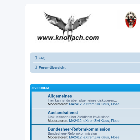
FAQ
Foren-Übersicht
ZIVIFORUM
Allgemeines
Hier kannst du über allgemeines diskutieren...
Moderatoren:
MA2412
,
eXtremZivi Klaus
,
Flose
Auslandsdienst
Diskussionen über Zivildienst im Ausland
Moderatoren:
MA2412
,
eXtremZivi Klaus
,
Flose
Bundesheer-Reformkommission
Bundesheer-Reformkommission
Moderatoren:
MA2412
,
eXtremZivi Klaus
,
Flose