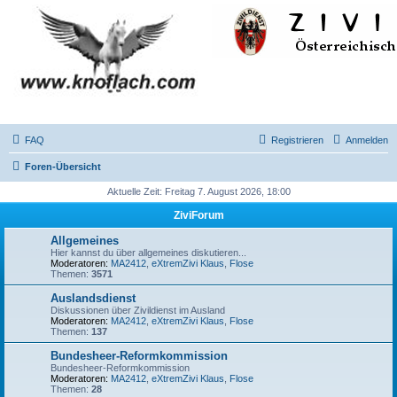
FAQ
Registrieren
Anmelden
Foren-Übersicht
Aktuelle Zeit: Freitag 7. August 2026, 18:00
ZiviForum
Allgemeines
Hier kannst du über allgemeines diskutieren...
Moderatoren:
MA2412
,
eXtremZivi Klaus
,
Flose
Themen:
3571
Auslandsdienst
Diskussionen über Zivildienst im Ausland
Moderatoren:
MA2412
,
eXtremZivi Klaus
,
Flose
Themen:
137
Bundesheer-Reformkommission
Bundesheer-Reformkommission
Moderatoren:
MA2412
,
eXtremZivi Klaus
,
Flose
Themen:
28