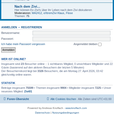
Nach dem Zivi...
Hier können Ex-Zivi's über ihr Leben nach dem Zivi diskutieren
Moderatoren:
MA2412
,
eXtremZivi Klaus
,
Flose
Themen:
75
ANMELDEN
•
REGISTRIEREN
Benutzername:
Passwort:
Ich habe mein Passwort vergessen
Angemeldet bleiben
WER IST ONLINE?
Insgesamt sind
23
Besucher online :: 1 sichtbares Mitglied, 0 unsichtbare Mitglieder und 22
Gäste (basierend auf den aktiven Besuchern der letzten 5 Minuten)
Der Besucherrekord liegt bei
3326
Besuchern, die am Montag 27. April 2026, 03:42
gleichzeitig online waren.
STATISTIK
Beiträge insgesamt
75599
• Themen insgesamt
9904
• Mitglieder insgesamt
7225
• Unser
neuestes Mitglied:
Zivi01
Foren-Übersicht
Alle Cookies löschen
Alle Zeiten sind
UTC+01:00
Powered by Andreas Knoflach -
www.knoflach.com
Datenschutz
|
Nutzungsbedingungen