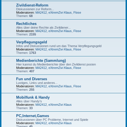
Zivildienst-Reform
Diskussionen zur Reform...
Moderatoren:
MA2412
,
eXtremZivi Klaus
,
Flose
Themen:
68
Rechtliches
Alles über deine Rechte als Zivildiener...
Moderatoren:
MA2412
,
eXtremZivi Klaus
,
Flose
Themen:
2155
Verpflegungsgeld
Infos und Diskussionen rund um das Thema Verpflegungsgeld
Moderatoren:
MA2412
,
eXtremZivi Klaus
,
Flose
Themen:
1763
Medienberichte (Sammlung)
Hier kannst du Medienberichte über den Zivildienst posten
Moderatoren:
MA2412
,
eXtremZivi Klaus
,
Flose
Themen:
407
Fun und Diverses
Lustiges, Links und anderes...
Moderatoren:
MA2412
,
eXtremZivi Klaus
,
Flose
Themen:
255
Mobilfunk & Handy
Alles über Handy's
Moderatoren:
MA2412
,
eXtremZivi Klaus
Themen:
33
PC,Internet,Games
Diskussionen über PC Probleme, Internet und Spiele
Moderatoren:
MA2412
,
eXtremZivi Klaus
Themen:
45