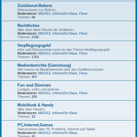
Zivildienst-Reform
Diskussionen zur Reform...
Moderatoren:
MA2412
,
eXtremZivi Klaus
,
Flose
Themen:
68
Rechtliches
Alles über deine Rechte als Zivildiener...
Moderatoren:
MA2412
,
eXtremZivi Klaus
,
Flose
Themen:
2155
Verpflegungsgeld
Infos und Diskussionen rund um das Thema Verpflegungsgeld
Moderatoren:
MA2412
,
eXtremZivi Klaus
,
Flose
Themen:
1763
Medienberichte (Sammlung)
Hier kannst du Medienberichte über den Zivildienst posten
Moderatoren:
MA2412
,
eXtremZivi Klaus
,
Flose
Themen:
407
Fun und Diverses
Lustiges, Links und anderes...
Moderatoren:
MA2412
,
eXtremZivi Klaus
,
Flose
Themen:
255
Mobilfunk & Handy
Alles über Handy's
Moderatoren:
MA2412
,
eXtremZivi Klaus
Themen:
33
PC,Internet,Games
Diskussionen über PC Probleme, Internet und Spiele
Moderatoren:
MA2412
,
eXtremZivi Klaus
Themen:
45