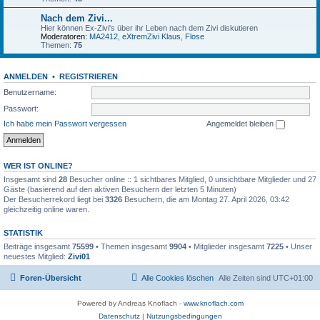
Nach dem Zivi...
Hier können Ex-Zivi's über ihr Leben nach dem Zivi diskutieren
Moderatoren:
MA2412
,
eXtremZivi Klaus
,
Flose
Themen:
75
ANMELDEN
•
REGISTRIEREN
Benutzername:
Passwort:
Ich habe mein Passwort vergessen
Angemeldet bleiben
WER IST ONLINE?
Insgesamt sind
28
Besucher online :: 1 sichtbares Mitglied, 0 unsichtbare Mitglieder und 27
Gäste (basierend auf den aktiven Besuchern der letzten 5 Minuten)
Der Besucherrekord liegt bei
3326
Besuchern, die am Montag 27. April 2026, 03:42
gleichzeitig online waren.
STATISTIK
Beiträge insgesamt
75599
• Themen insgesamt
9904
• Mitglieder insgesamt
7225
• Unser
neuestes Mitglied:
Zivi01
Foren-Übersicht
Alle Cookies löschen
Alle Zeiten sind
UTC+01:00
Powered by Andreas Knoflach -
www.knoflach.com
Datenschutz
|
Nutzungsbedingungen