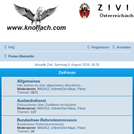
FAQ
Registrieren
Anmelden
Foren-Übersicht
Aktuelle Zeit: Samstag 8. August 2026, 08:35
ZiviForum
Allgemeines
Hier kannst du über allgemeines diskutieren...
Moderatoren:
MA2412
,
eXtremZivi Klaus
,
Flose
Themen:
3571
Auslandsdienst
Diskussionen über Zivildienst im Ausland
Moderatoren:
MA2412
,
eXtremZivi Klaus
,
Flose
Themen:
137
Bundesheer-Reformkommission
Bundesheer-Reformkommission
Moderatoren:
MA2412
,
eXtremZivi Klaus
,
Flose
Themen:
28