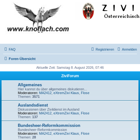
FAQ
Registrieren
Anmelden
Foren-Übersicht
Aktuelle Zeit: Samstag 8. August 2026, 07:46
ZiviForum
Allgemeines
Hier kannst du über allgemeines diskutieren...
Moderatoren:
MA2412
,
eXtremZivi Klaus
,
Flose
Themen:
3571
Auslandsdienst
Diskussionen über Zivildienst im Ausland
Moderatoren:
MA2412
,
eXtremZivi Klaus
,
Flose
Themen:
137
Bundesheer-Reformkommission
Bundesheer-Reformkommission
Moderatoren:
MA2412
,
eXtremZivi Klaus
,
Flose
Themen:
28