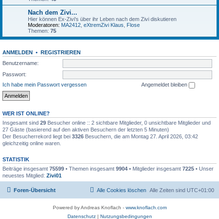
Nach dem Zivi...
Hier können Ex-Zivi's über ihr Leben nach dem Zivi diskutieren
Moderatoren:
MA2412
,
eXtremZivi Klaus
,
Flose
Themen:
75
ANMELDEN
•
REGISTRIEREN
Benutzername:
Passwort:
Ich habe mein Passwort vergessen
Angemeldet bleiben
WER IST ONLINE?
Insgesamt sind
29
Besucher online :: 2 sichtbare Mitglieder, 0 unsichtbare Mitglieder und
27 Gäste (basierend auf den aktiven Besuchern der letzten 5 Minuten)
Der Besucherrekord liegt bei
3326
Besuchern, die am Montag 27. April 2026, 03:42
gleichzeitig online waren.
STATISTIK
Beiträge insgesamt
75599
• Themen insgesamt
9904
• Mitglieder insgesamt
7225
• Unser
neuestes Mitglied:
Zivi01
Foren-Übersicht
Alle Cookies löschen
Alle Zeiten sind
UTC+01:00
Powered by Andreas Knoflach -
www.knoflach.com
Datenschutz
|
Nutzungsbedingungen