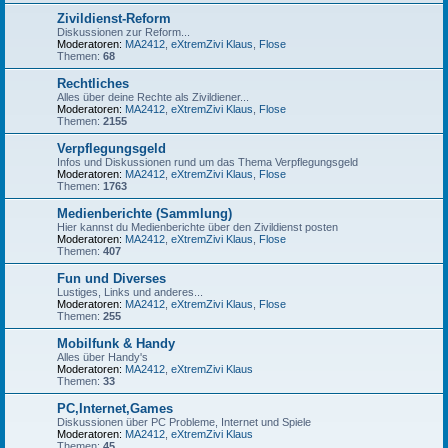
Zivildienst-Reform
Diskussionen zur Reform...
Moderatoren:
MA2412
,
eXtremZivi Klaus
,
Flose
Themen:
68
Rechtliches
Alles über deine Rechte als Zivildiener...
Moderatoren:
MA2412
,
eXtremZivi Klaus
,
Flose
Themen:
2155
Verpflegungsgeld
Infos und Diskussionen rund um das Thema Verpflegungsgeld
Moderatoren:
MA2412
,
eXtremZivi Klaus
,
Flose
Themen:
1763
Medienberichte (Sammlung)
Hier kannst du Medienberichte über den Zivildienst posten
Moderatoren:
MA2412
,
eXtremZivi Klaus
,
Flose
Themen:
407
Fun und Diverses
Lustiges, Links und anderes...
Moderatoren:
MA2412
,
eXtremZivi Klaus
,
Flose
Themen:
255
Mobilfunk & Handy
Alles über Handy's
Moderatoren:
MA2412
,
eXtremZivi Klaus
Themen:
33
PC,Internet,Games
Diskussionen über PC Probleme, Internet und Spiele
Moderatoren:
MA2412
,
eXtremZivi Klaus
Themen:
45