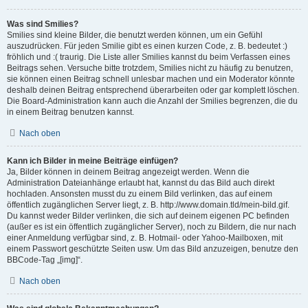
Was sind Smilies?
Smilies sind kleine Bilder, die benutzt werden können, um ein Gefühl
auszudrücken. Für jeden Smilie gibt es einen kurzen Code, z. B. bedeutet :)
fröhlich und :( traurig. Die Liste aller Smilies kannst du beim Verfassen eines
Beitrags sehen. Versuche bitte trotzdem, Smilies nicht zu häufig zu benutzen,
sie können einen Beitrag schnell unlesbar machen und ein Moderator könnte
deshalb deinen Beitrag entsprechend überarbeiten oder gar komplett löschen.
Die Board-Administration kann auch die Anzahl der Smilies begrenzen, die du
in einem Beitrag benutzen kannst.
Nach oben
Kann ich Bilder in meine Beiträge einfügen?
Ja, Bilder können in deinem Beitrag angezeigt werden. Wenn die
Administration Dateianhänge erlaubt hat, kannst du das Bild auch direkt
hochladen. Ansonsten musst du zu einem Bild verlinken, das auf einem
öffentlich zugänglichen Server liegt, z. B. http://www.domain.tld/mein-bild.gif.
Du kannst weder Bilder verlinken, die sich auf deinem eigenen PC befinden
(außer es ist ein öffentlich zugänglicher Server), noch zu Bildern, die nur nach
einer Anmeldung verfügbar sind, z. B. Hotmail- oder Yahoo-Mailboxen, mit
einem Passwort geschützte Seiten usw. Um das Bild anzuzeigen, benutze den
BBCode-Tag „[img]“.
Nach oben