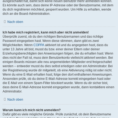
ausgeschaltet hat, damit sich keine neuen Benutzer mehr anmelden können.
Es könnte auch sein, dass deine IP-Adresse oder der Benutzername, mit dem
du dich registrieren möchtest, gesperrt wurden. Um Hilfe zu erhalten, wende
dich an die Board-Administration.
Nach oben
Ich habe mich registriert, kann mich aber nicht anmelden!
Überprüfe zuerst, ob du den richtigen Benutzernamen und das richtige
Passwort eingegeben hast. Wenn diese stimmen, dann gibt es zwei
Möglichkeiten. Wenn
COPPA
aktiviert ist und du angegeben hast, dass du
unter 13 Jahre alt bist, musst du bzw. einer deiner Eltern oder deiner
Erziehungsberechtigten den Anweisungen folgen, die du erhalten hast. Wenn
dies nicht der Fall ist, muss dein Benutzerkonto vielleicht aktiviert werden. Bei
einigen Boards müssen alle neu angemeldeten Mitglieder erst freigeschaltet
werden – entweder musst du dies selbst erledigen oder ein Administrator. Bei
der Registrierung wurde dir mitgeteilt, ob eine Aktivierung nötig ist oder nicht.
Wenn du eine E-Mail erhalten hast, folge den dort enthaltenen Anweisungen.
Ansonsten prüfe, ob du deine E-Mail-Adresse korrekt eingegeben hast oder
die E-Mail von einem Spam-Filter blockiert wurde. Wenn du dir sicher bist,
dass deine E-Mail-Adresse korrekt eingegeben wurde, dann kontaktiere einen
Administrator.
Nach oben
Warum kann ich mich nicht anmelden?
Dafür gibt es viele mögliche Gründe. Prüfe zunächst, ob dein Benutzername