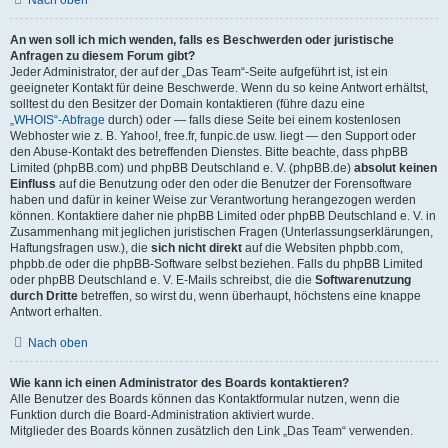
Nach oben
An wen soll ich mich wenden, falls es Beschwerden oder juristische
Anfragen zu diesem Forum gibt?
Jeder Administrator, der auf der „Das Team“-Seite aufgeführt ist, ist ein
geeigneter Kontakt für deine Beschwerde. Wenn du so keine Antwort erhältst,
solltest du den Besitzer der Domain kontaktieren (führe dazu eine
„WHOIS“-Abfrage
durch) oder — falls diese Seite bei einem kostenlosen
Webhoster wie z. B. Yahoo!, free.fr, funpic.de usw. liegt — den Support oder
den Abuse-Kontakt des betreffenden Dienstes. Bitte beachte, dass phpBB
Limited (phpBB.com) und phpBB Deutschland e. V. (phpBB.de)
absolut keinen
Einfluss
auf die Benutzung oder den oder die Benutzer der Forensoftware
haben und dafür in keiner Weise zur Verantwortung herangezogen werden
können. Kontaktiere daher nie phpBB Limited oder phpBB Deutschland e. V. in
Zusammenhang mit jeglichen juristischen Fragen (Unterlassungserklärungen,
Haftungsfragen usw.), die
sich nicht direkt
auf die Websiten phpbb.com,
phpbb.de oder die phpBB-Software selbst beziehen. Falls du phpBB Limited
oder phpBB Deutschland e. V. E-Mails schreibst, die die
Softwarenutzung
durch Dritte
betreffen, so wirst du, wenn überhaupt, höchstens eine knappe
Antwort erhalten.
Nach oben
Wie kann ich einen Administrator des Boards kontaktieren?
Alle Benutzer des Boards können das Kontaktformular nutzen, wenn die
Funktion durch die Board-Administration aktiviert wurde.
Mitglieder des Boards können zusätzlich den Link „Das Team“ verwenden.