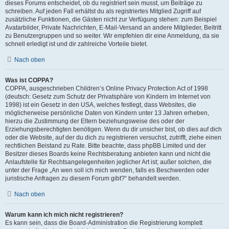
dieses Forums entscheidet, ob du registriert sein musst, um Beiträge zu
schreiben. Auf jeden Fall erhältst du als registriertes Mitglied Zugriff auf
zusätzliche Funktionen, die Gästen nicht zur Verfügung stehen: zum Beispiel
Avatarbilder, Private Nachrichten, E-Mail-Versand an andere Mitglieder, Beitritt
zu Benutzergruppen und so weiter. Wir empfehlen dir eine Anmeldung, da sie
schnell erledigt ist und dir zahlreiche Vorteile bietet.
Nach oben
Was ist COPPA?
COPPA, ausgeschrieben Children’s Online Privacy Protection Act of 1998
(deutsch: Gesetz zum Schutz der Privatsphäre von Kindern im Internet von
1998) ist ein Gesetz in den USA, welches festlegt, dass Websites, die
möglicherweise persönliche Daten von Kindern unter 13 Jahren erheben,
hierzu die Zustimmung der Eltern beziehungsweise des oder der
Erziehungsberechtigten benötigen. Wenn du dir unsicher bist, ob dies auf dich
oder die Website, auf der du dich zu registrieren versuchst, zutrifft, ziehe einen
rechtlichen Beistand zu Rate. Bitte beachte, dass phpBB Limited und der
Besitzer dieses Boards keine Rechtsberatung anbieten kann und nicht die
Anlaufstelle für Rechtsangelegenheiten jeglicher Art ist; außer solchen, die
unter der Frage „An wen soll ich mich wenden, falls es Beschwerden oder
juristische Anfragen zu diesem Forum gibt?“ behandelt werden.
Nach oben
Warum kann ich mich nicht registrieren?
Es kann sein, dass die Board-Administration die Registrierung komplett