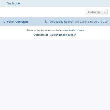
Nach oben
Gehe zu
Foren-Übersicht
Alle Cookies löschen
Alle Zeiten sind
UTC+01:00
Powered by Andreas Knoflach -
www.knoflach.com
Datenschutz
|
Nutzungsbedingungen