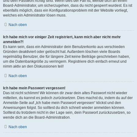
und dein Passwort richtig sind. Wenn dies der Fall ist, wende dich an einen
Board-Administrator, um sicherzugehen, dass du nicht gesperrt wurdest. Es ist
ebenfalls möglich, dass ein Konfigurationsproblem mit der Website vorliegt,
welches ein Administrator lösen muss.
Nach oben
Ich habe mich vor einiger Zeit registriert, kann mich aber nicht mehr
anmelden?!
Es kann sein, dass ein Administrator dein Benutzerkonto aus verschieden
Gründen deaktiviert oder gelöscht hat. Außerdem löschen viele Boards
regelmäßig Benutzer, die für längere Zeit keine Beiträge geschrieben haben,
um die Datenbankgröße zu verringern. Registriere dich einfach erneut und
nimm aktiv an den Diskussionen teil!
Nach oben
Ich habe mein Passwort vergessen!
Das ist nicht schlimm! Wir können dir zwar dein altes Passwort nicht wieder
mitteilen, du kannst es jedoch zurücksetzen. Dies machst du, indem du auf der
Anmelde-Seite auf „Ich habe mein Passwort vergessen“ klickst und den
Anweisungen folgst. So solltest du dich schnell wieder anmelden können.
Solltest du trotzdem nicht in der Lage sein, dein Passwort zurückzusetzen, so
wende dich an die Board-Administration.
Nach oben