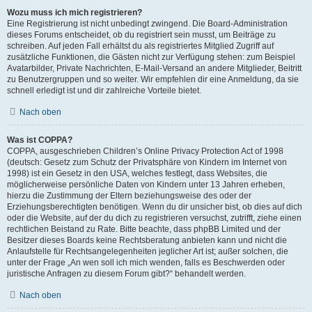
Wozu muss ich mich registrieren?
Eine Registrierung ist nicht unbedingt zwingend. Die Board-Administration
dieses Forums entscheidet, ob du registriert sein musst, um Beiträge zu
schreiben. Auf jeden Fall erhältst du als registriertes Mitglied Zugriff auf
zusätzliche Funktionen, die Gästen nicht zur Verfügung stehen: zum Beispiel
Avatarbilder, Private Nachrichten, E-Mail-Versand an andere Mitglieder, Beitritt
zu Benutzergruppen und so weiter. Wir empfehlen dir eine Anmeldung, da sie
schnell erledigt ist und dir zahlreiche Vorteile bietet.
Nach oben
Was ist COPPA?
COPPA, ausgeschrieben Children’s Online Privacy Protection Act of 1998
(deutsch: Gesetz zum Schutz der Privatsphäre von Kindern im Internet von
1998) ist ein Gesetz in den USA, welches festlegt, dass Websites, die
möglicherweise persönliche Daten von Kindern unter 13 Jahren erheben,
hierzu die Zustimmung der Eltern beziehungsweise des oder der
Erziehungsberechtigten benötigen. Wenn du dir unsicher bist, ob dies auf dich
oder die Website, auf der du dich zu registrieren versuchst, zutrifft, ziehe einen
rechtlichen Beistand zu Rate. Bitte beachte, dass phpBB Limited und der
Besitzer dieses Boards keine Rechtsberatung anbieten kann und nicht die
Anlaufstelle für Rechtsangelegenheiten jeglicher Art ist; außer solchen, die
unter der Frage „An wen soll ich mich wenden, falls es Beschwerden oder
juristische Anfragen zu diesem Forum gibt?“ behandelt werden.
Nach oben