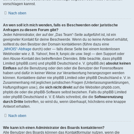
vorschlagen kannst.
Nach oben
An wen soll ich mich wenden, falls es Beschwerden oder juristische
Anfragen zu diesem Forum gibt?
Jeder Administrator, der auf der „Das Team“-Seite aufgeführt ist, ist ein
geeigneter Kontakt für deine Beschwerde. Wenn du so keine Antwort erhältst,
solltest du den Besitzer der Domain kontaktieren (führe dazu eine
„WHOIS“-Abfrage
durch) oder — falls diese Seite bei einem kostenlosen
Webhoster wie z. B. Yahoo!, free.fr, funpic.de usw. liegt — den Support oder
den Abuse-Kontakt des betreffenden Dienstes. Bitte beachte, dass phpBB
Limited (phpBB.com) und phpBB Deutschland e. V. (phpBB.de)
absolut keinen
Einfluss
auf die Benutzung oder den oder die Benutzer der Forensoftware
haben und dafür in keiner Weise zur Verantwortung herangezogen werden
können. Kontaktiere daher nie phpBB Limited oder phpBB Deutschland e. V. in
Zusammenhang mit jeglichen juristischen Fragen (Unterlassungserklärungen,
Haftungsfragen usw.), die
sich nicht direkt
auf die Websiten phpbb.com,
phpbb.de oder die phpBB-Software selbst beziehen. Falls du phpBB Limited
oder phpBB Deutschland e. V. E-Mails schreibst, die die
Softwarenutzung
durch Dritte
betreffen, so wirst du, wenn überhaupt, höchstens eine knappe
Antwort erhalten.
Nach oben
Wie kann ich einen Administrator des Boards kontaktieren?
Alle Benutzer des Boards können das Kontaktformular nutzen, wenn die