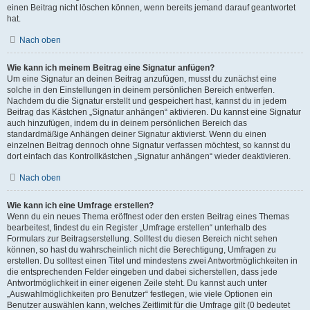
einen Beitrag nicht löschen können, wenn bereits jemand darauf geantwortet
hat.
Nach oben
Wie kann ich meinem Beitrag eine Signatur anfügen?
Um eine Signatur an deinen Beitrag anzufügen, musst du zunächst eine
solche in den Einstellungen in deinem persönlichen Bereich entwerfen.
Nachdem du die Signatur erstellt und gespeichert hast, kannst du in jedem
Beitrag das Kästchen „Signatur anhängen“ aktivieren. Du kannst eine Signatur
auch hinzufügen, indem du in deinem persönlichen Bereich das
standardmäßige Anhängen deiner Signatur aktivierst. Wenn du einen
einzelnen Beitrag dennoch ohne Signatur verfassen möchtest, so kannst du
dort einfach das Kontrollkästchen „Signatur anhängen“ wieder deaktivieren.
Nach oben
Wie kann ich eine Umfrage erstellen?
Wenn du ein neues Thema eröffnest oder den ersten Beitrag eines Themas
bearbeitest, findest du ein Register „Umfrage erstellen“ unterhalb des
Formulars zur Beitragserstellung. Solltest du diesen Bereich nicht sehen
können, so hast du wahrscheinlich nicht die Berechtigung, Umfragen zu
erstellen. Du solltest einen Titel und mindestens zwei Antwortmöglichkeiten in
die entsprechenden Felder eingeben und dabei sicherstellen, dass jede
Antwortmöglichkeit in einer eigenen Zeile steht. Du kannst auch unter
„Auswahlmöglichkeiten pro Benutzer“ festlegen, wie viele Optionen ein
Benutzer auswählen kann, welches Zeitlimit für die Umfrage gilt (0 bedeutet