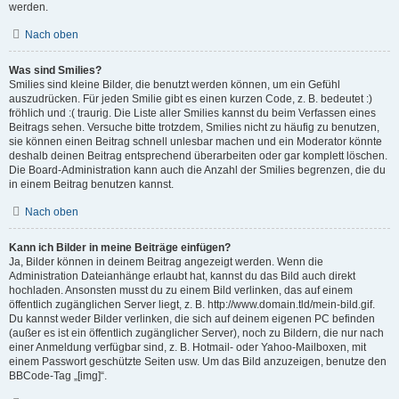
werden.
Nach oben
Was sind Smilies?
Smilies sind kleine Bilder, die benutzt werden können, um ein Gefühl
auszudrücken. Für jeden Smilie gibt es einen kurzen Code, z. B. bedeutet :)
fröhlich und :( traurig. Die Liste aller Smilies kannst du beim Verfassen eines
Beitrags sehen. Versuche bitte trotzdem, Smilies nicht zu häufig zu benutzen,
sie können einen Beitrag schnell unlesbar machen und ein Moderator könnte
deshalb deinen Beitrag entsprechend überarbeiten oder gar komplett löschen.
Die Board-Administration kann auch die Anzahl der Smilies begrenzen, die du
in einem Beitrag benutzen kannst.
Nach oben
Kann ich Bilder in meine Beiträge einfügen?
Ja, Bilder können in deinem Beitrag angezeigt werden. Wenn die
Administration Dateianhänge erlaubt hat, kannst du das Bild auch direkt
hochladen. Ansonsten musst du zu einem Bild verlinken, das auf einem
öffentlich zugänglichen Server liegt, z. B. http://www.domain.tld/mein-bild.gif.
Du kannst weder Bilder verlinken, die sich auf deinem eigenen PC befinden
(außer es ist ein öffentlich zugänglicher Server), noch zu Bildern, die nur nach
einer Anmeldung verfügbar sind, z. B. Hotmail- oder Yahoo-Mailboxen, mit
einem Passwort geschützte Seiten usw. Um das Bild anzuzeigen, benutze den
BBCode-Tag „[img]“.