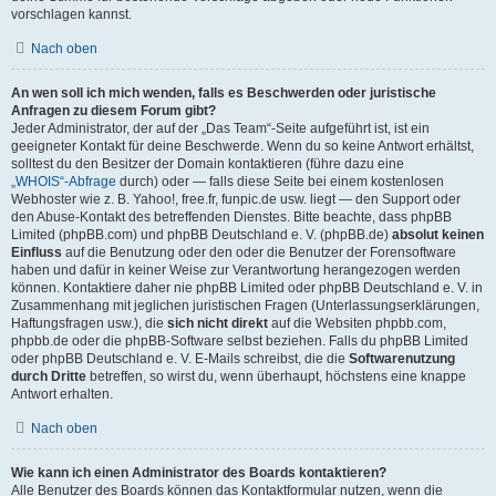
vorschlagen kannst.
Nach oben
An wen soll ich mich wenden, falls es Beschwerden oder juristische
Anfragen zu diesem Forum gibt?
Jeder Administrator, der auf der „Das Team“-Seite aufgeführt ist, ist ein
geeigneter Kontakt für deine Beschwerde. Wenn du so keine Antwort erhältst,
solltest du den Besitzer der Domain kontaktieren (führe dazu eine
„WHOIS“-Abfrage
durch) oder — falls diese Seite bei einem kostenlosen
Webhoster wie z. B. Yahoo!, free.fr, funpic.de usw. liegt — den Support oder
den Abuse-Kontakt des betreffenden Dienstes. Bitte beachte, dass phpBB
Limited (phpBB.com) und phpBB Deutschland e. V. (phpBB.de)
absolut keinen
Einfluss
auf die Benutzung oder den oder die Benutzer der Forensoftware
haben und dafür in keiner Weise zur Verantwortung herangezogen werden
können. Kontaktiere daher nie phpBB Limited oder phpBB Deutschland e. V. in
Zusammenhang mit jeglichen juristischen Fragen (Unterlassungserklärungen,
Haftungsfragen usw.), die
sich nicht direkt
auf die Websiten phpbb.com,
phpbb.de oder die phpBB-Software selbst beziehen. Falls du phpBB Limited
oder phpBB Deutschland e. V. E-Mails schreibst, die die
Softwarenutzung
durch Dritte
betreffen, so wirst du, wenn überhaupt, höchstens eine knappe
Antwort erhalten.
Nach oben
Wie kann ich einen Administrator des Boards kontaktieren?
Alle Benutzer des Boards können das Kontaktformular nutzen, wenn die