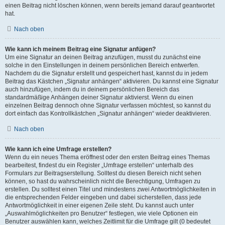
einen Beitrag nicht löschen können, wenn bereits jemand darauf geantwortet
hat.
Nach oben
Wie kann ich meinem Beitrag eine Signatur anfügen?
Um eine Signatur an deinen Beitrag anzufügen, musst du zunächst eine
solche in den Einstellungen in deinem persönlichen Bereich entwerfen.
Nachdem du die Signatur erstellt und gespeichert hast, kannst du in jedem
Beitrag das Kästchen „Signatur anhängen“ aktivieren. Du kannst eine Signatur
auch hinzufügen, indem du in deinem persönlichen Bereich das
standardmäßige Anhängen deiner Signatur aktivierst. Wenn du einen
einzelnen Beitrag dennoch ohne Signatur verfassen möchtest, so kannst du
dort einfach das Kontrollkästchen „Signatur anhängen“ wieder deaktivieren.
Nach oben
Wie kann ich eine Umfrage erstellen?
Wenn du ein neues Thema eröffnest oder den ersten Beitrag eines Themas
bearbeitest, findest du ein Register „Umfrage erstellen“ unterhalb des
Formulars zur Beitragserstellung. Solltest du diesen Bereich nicht sehen
können, so hast du wahrscheinlich nicht die Berechtigung, Umfragen zu
erstellen. Du solltest einen Titel und mindestens zwei Antwortmöglichkeiten in
die entsprechenden Felder eingeben und dabei sicherstellen, dass jede
Antwortmöglichkeit in einer eigenen Zeile steht. Du kannst auch unter
„Auswahlmöglichkeiten pro Benutzer“ festlegen, wie viele Optionen ein
Benutzer auswählen kann, welches Zeitlimit für die Umfrage gilt (0 bedeutet