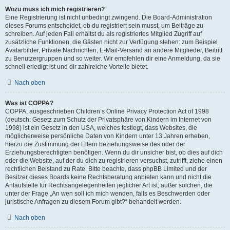
Wozu muss ich mich registrieren?
Eine Registrierung ist nicht unbedingt zwingend. Die Board-Administration
dieses Forums entscheidet, ob du registriert sein musst, um Beiträge zu
schreiben. Auf jeden Fall erhältst du als registriertes Mitglied Zugriff auf
zusätzliche Funktionen, die Gästen nicht zur Verfügung stehen: zum Beispiel
Avatarbilder, Private Nachrichten, E-Mail-Versand an andere Mitglieder, Beitritt
zu Benutzergruppen und so weiter. Wir empfehlen dir eine Anmeldung, da sie
schnell erledigt ist und dir zahlreiche Vorteile bietet.
Nach oben
Was ist COPPA?
COPPA, ausgeschrieben Children’s Online Privacy Protection Act of 1998
(deutsch: Gesetz zum Schutz der Privatsphäre von Kindern im Internet von
1998) ist ein Gesetz in den USA, welches festlegt, dass Websites, die
möglicherweise persönliche Daten von Kindern unter 13 Jahren erheben,
hierzu die Zustimmung der Eltern beziehungsweise des oder der
Erziehungsberechtigten benötigen. Wenn du dir unsicher bist, ob dies auf dich
oder die Website, auf der du dich zu registrieren versuchst, zutrifft, ziehe einen
rechtlichen Beistand zu Rate. Bitte beachte, dass phpBB Limited und der
Besitzer dieses Boards keine Rechtsberatung anbieten kann und nicht die
Anlaufstelle für Rechtsangelegenheiten jeglicher Art ist; außer solchen, die
unter der Frage „An wen soll ich mich wenden, falls es Beschwerden oder
juristische Anfragen zu diesem Forum gibt?“ behandelt werden.
Nach oben