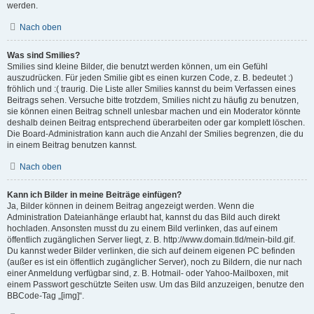
werden.
Nach oben
Was sind Smilies?
Smilies sind kleine Bilder, die benutzt werden können, um ein Gefühl
auszudrücken. Für jeden Smilie gibt es einen kurzen Code, z. B. bedeutet :)
fröhlich und :( traurig. Die Liste aller Smilies kannst du beim Verfassen eines
Beitrags sehen. Versuche bitte trotzdem, Smilies nicht zu häufig zu benutzen,
sie können einen Beitrag schnell unlesbar machen und ein Moderator könnte
deshalb deinen Beitrag entsprechend überarbeiten oder gar komplett löschen.
Die Board-Administration kann auch die Anzahl der Smilies begrenzen, die du
in einem Beitrag benutzen kannst.
Nach oben
Kann ich Bilder in meine Beiträge einfügen?
Ja, Bilder können in deinem Beitrag angezeigt werden. Wenn die
Administration Dateianhänge erlaubt hat, kannst du das Bild auch direkt
hochladen. Ansonsten musst du zu einem Bild verlinken, das auf einem
öffentlich zugänglichen Server liegt, z. B. http://www.domain.tld/mein-bild.gif.
Du kannst weder Bilder verlinken, die sich auf deinem eigenen PC befinden
(außer es ist ein öffentlich zugänglicher Server), noch zu Bildern, die nur nach
einer Anmeldung verfügbar sind, z. B. Hotmail- oder Yahoo-Mailboxen, mit
einem Passwort geschützte Seiten usw. Um das Bild anzuzeigen, benutze den
BBCode-Tag „[img]“.