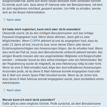
ausgeschaltet hat, damit sich keine neuen Benutzer mehr anmelden können.
Es könnte auch sein, dass deine IP-Adresse oder der Benutzername, mit dem
du dich registrieren möchtest, gesperrt wurden. Um Hilfe zu erhalten, wende
dich an die Board-Administration.
Nach oben
Ich habe mich registriert, kann mich aber nicht anmelden!
Überprüfe zuerst, ob du den richtigen Benutzernamen und das richtige
Passwort eingegeben hast. Wenn diese stimmen, dann gibt es zwei
Möglichkeiten. Wenn
COPPA
aktiviert ist und du angegeben hast, dass du
unter 13 Jahre alt bist, musst du bzw. einer deiner Eltern oder deiner
Erziehungsberechtigten den Anweisungen folgen, die du erhalten hast. Wenn
dies nicht der Fall ist, muss dein Benutzerkonto vielleicht aktiviert werden. Bei
einigen Boards müssen alle neu angemeldeten Mitglieder erst freigeschaltet
werden – entweder musst du dies selbst erledigen oder ein Administrator. Bei
der Registrierung wurde dir mitgeteilt, ob eine Aktivierung nötig ist oder nicht.
Wenn du eine E-Mail erhalten hast, folge den dort enthaltenen Anweisungen.
Ansonsten prüfe, ob du deine E-Mail-Adresse korrekt eingegeben hast oder
die E-Mail von einem Spam-Filter blockiert wurde. Wenn du dir sicher bist,
dass deine E-Mail-Adresse korrekt eingegeben wurde, dann kontaktiere einen
Administrator.
Nach oben
Warum kann ich mich nicht anmelden?
Dafür gibt es viele mögliche Gründe. Prüfe zunächst, ob dein Benutzername