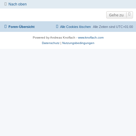
Nach oben
Gehe zu
Foren-Übersicht
Alle Cookies löschen
Alle Zeiten sind
UTC+01:00
Powered by Andreas Knoflach -
www.knoflach.com
Datenschutz
|
Nutzungsbedingungen