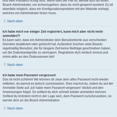
und dein Passwort richtig sind. Wenn dies der Fall ist, wende dich an einen
Board-Administrator, um sicherzugehen, dass du nicht gesperrt wurdest. Es ist
ebenfalls möglich, dass ein Konfigurationsproblem mit der Website vorliegt,
welches ein Administrator lösen muss.
Nach oben
Ich habe mich vor einiger Zeit registriert, kann mich aber nicht mehr
anmelden?!
Es kann sein, dass ein Administrator dein Benutzerkonto aus verschieden
Gründen deaktiviert oder gelöscht hat. Außerdem löschen viele Boards
regelmäßig Benutzer, die für längere Zeit keine Beiträge geschrieben haben,
um die Datenbankgröße zu verringern. Registriere dich einfach erneut und
nimm aktiv an den Diskussionen teil!
Nach oben
Ich habe mein Passwort vergessen!
Das ist nicht schlimm! Wir können dir zwar dein altes Passwort nicht wieder
mitteilen, du kannst es jedoch zurücksetzen. Dies machst du, indem du auf der
Anmelde-Seite auf „Ich habe mein Passwort vergessen“ klickst und den
Anweisungen folgst. So solltest du dich schnell wieder anmelden können.
Solltest du trotzdem nicht in der Lage sein, dein Passwort zurückzusetzen, so
wende dich an die Board-Administration.
Nach oben