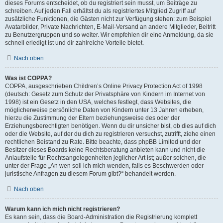
dieses Forums entscheidet, ob du registriert sein musst, um Beiträge zu
schreiben. Auf jeden Fall erhältst du als registriertes Mitglied Zugriff auf
zusätzliche Funktionen, die Gästen nicht zur Verfügung stehen: zum Beispiel
Avatarbilder, Private Nachrichten, E-Mail-Versand an andere Mitglieder, Beitritt
zu Benutzergruppen und so weiter. Wir empfehlen dir eine Anmeldung, da sie
schnell erledigt ist und dir zahlreiche Vorteile bietet.
Nach oben
Was ist COPPA?
COPPA, ausgeschrieben Children’s Online Privacy Protection Act of 1998
(deutsch: Gesetz zum Schutz der Privatsphäre von Kindern im Internet von
1998) ist ein Gesetz in den USA, welches festlegt, dass Websites, die
möglicherweise persönliche Daten von Kindern unter 13 Jahren erheben,
hierzu die Zustimmung der Eltern beziehungsweise des oder der
Erziehungsberechtigten benötigen. Wenn du dir unsicher bist, ob dies auf dich
oder die Website, auf der du dich zu registrieren versuchst, zutrifft, ziehe einen
rechtlichen Beistand zu Rate. Bitte beachte, dass phpBB Limited und der
Besitzer dieses Boards keine Rechtsberatung anbieten kann und nicht die
Anlaufstelle für Rechtsangelegenheiten jeglicher Art ist; außer solchen, die
unter der Frage „An wen soll ich mich wenden, falls es Beschwerden oder
juristische Anfragen zu diesem Forum gibt?“ behandelt werden.
Nach oben
Warum kann ich mich nicht registrieren?
Es kann sein, dass die Board-Administration die Registrierung komplett