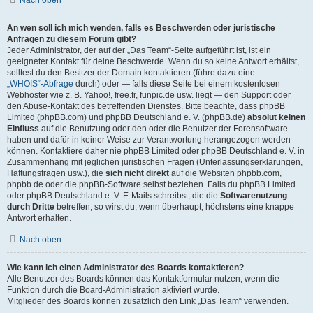
Nach oben
An wen soll ich mich wenden, falls es Beschwerden oder juristische
Anfragen zu diesem Forum gibt?
Jeder Administrator, der auf der „Das Team“-Seite aufgeführt ist, ist ein
geeigneter Kontakt für deine Beschwerde. Wenn du so keine Antwort erhältst,
solltest du den Besitzer der Domain kontaktieren (führe dazu eine
„WHOIS“-Abfrage
durch) oder — falls diese Seite bei einem kostenlosen
Webhoster wie z. B. Yahoo!, free.fr, funpic.de usw. liegt — den Support oder
den Abuse-Kontakt des betreffenden Dienstes. Bitte beachte, dass phpBB
Limited (phpBB.com) und phpBB Deutschland e. V. (phpBB.de)
absolut keinen
Einfluss
auf die Benutzung oder den oder die Benutzer der Forensoftware
haben und dafür in keiner Weise zur Verantwortung herangezogen werden
können. Kontaktiere daher nie phpBB Limited oder phpBB Deutschland e. V. in
Zusammenhang mit jeglichen juristischen Fragen (Unterlassungserklärungen,
Haftungsfragen usw.), die
sich nicht direkt
auf die Websiten phpbb.com,
phpbb.de oder die phpBB-Software selbst beziehen. Falls du phpBB Limited
oder phpBB Deutschland e. V. E-Mails schreibst, die die
Softwarenutzung
durch Dritte
betreffen, so wirst du, wenn überhaupt, höchstens eine knappe
Antwort erhalten.
Nach oben
Wie kann ich einen Administrator des Boards kontaktieren?
Alle Benutzer des Boards können das Kontaktformular nutzen, wenn die
Funktion durch die Board-Administration aktiviert wurde.
Mitglieder des Boards können zusätzlich den Link „Das Team“ verwenden.