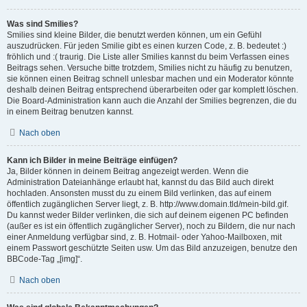
Was sind Smilies?
Smilies sind kleine Bilder, die benutzt werden können, um ein Gefühl
auszudrücken. Für jeden Smilie gibt es einen kurzen Code, z. B. bedeutet :)
fröhlich und :( traurig. Die Liste aller Smilies kannst du beim Verfassen eines
Beitrags sehen. Versuche bitte trotzdem, Smilies nicht zu häufig zu benutzen,
sie können einen Beitrag schnell unlesbar machen und ein Moderator könnte
deshalb deinen Beitrag entsprechend überarbeiten oder gar komplett löschen.
Die Board-Administration kann auch die Anzahl der Smilies begrenzen, die du
in einem Beitrag benutzen kannst.
Nach oben
Kann ich Bilder in meine Beiträge einfügen?
Ja, Bilder können in deinem Beitrag angezeigt werden. Wenn die
Administration Dateianhänge erlaubt hat, kannst du das Bild auch direkt
hochladen. Ansonsten musst du zu einem Bild verlinken, das auf einem
öffentlich zugänglichen Server liegt, z. B. http://www.domain.tld/mein-bild.gif.
Du kannst weder Bilder verlinken, die sich auf deinem eigenen PC befinden
(außer es ist ein öffentlich zugänglicher Server), noch zu Bildern, die nur nach
einer Anmeldung verfügbar sind, z. B. Hotmail- oder Yahoo-Mailboxen, mit
einem Passwort geschützte Seiten usw. Um das Bild anzuzeigen, benutze den
BBCode-Tag „[img]“.
Nach oben